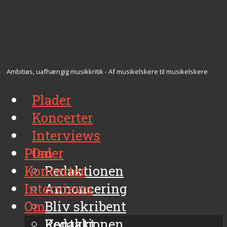
Ambitiøs, uafhængig musikkritik - Af musikelskere til musikelskere
Plader
Koncerter
Interviews
Plader
Om
Koncerter
Redaktionen
Interviews
Annoncering
Om
Bliv skribent
Kontakt
Redaktionen