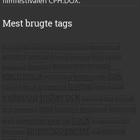
filmfestivalen CPH:DOX.
Mest brugte tags
alternativ rock
alt. country
alternativ hiphop
alternativ pop/rock
ambient
americana
blues
artrock
country
avantgarde
eksperimenterende
dreampop
dansksproget
electronica
folk
elektronisk
electropop
hiphop
garagerock
folkrock
indie
folkpop
indiefolk
indierock
indiepop
jazz
krautrock
indietronica
pop
postrock
postpunk
pop/rock
lo-fi
melankolsk
rock
psykedelisk
punk
rap
psych
Roskilde Festival 2011
singer/songwriter
støjrock
shoegazer
soul