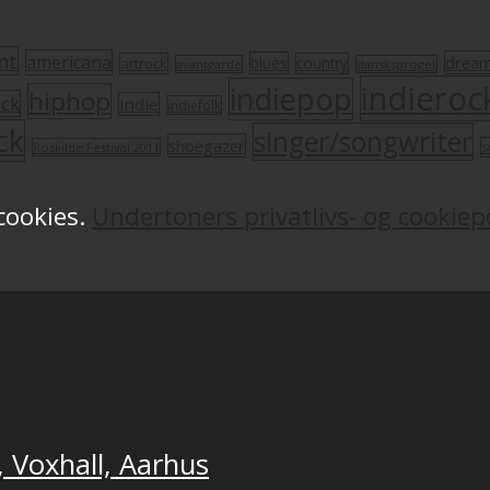
nt
americana
drea
blues
artrock
country
avantgarde
dansksproget
indieroc
indiepop
hiphop
ock
indie
indiefolk
ck
singer/songwriter
shoegazer
s
Roskilde Festival 2011
 cookies.
Undertoners privatlivs- og cookiepo
, Voxhall, Aarhus