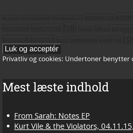
ambie
alternativ rock
alt. country
alternativ hiphop
alternativ pop/rock
folk
elektronisk
electropop
garager
folkrock
folkpop
ro
postrock
postpunk
psykedelisk
punk
rap
psych
Privatliv og cookies: Undertoner benytter
Mest læste indhold
From Sarah: Notes EP
Kurt Vile & the Violators, 04.11.15