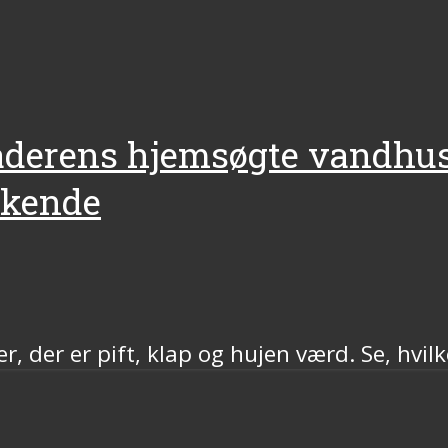
faderens hjemsøgte vandhus 
øskende
, der er pift, klap og hujen værd. Se, hvil