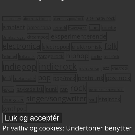
alternativ rock
alt. country
alternativ hiphop
alternativ pop/rock
ambient
americana
blues
artrock
country
avantgarde
eksperimenterende
dreampop
dansksproget
electronica
folk
elektronisk
electropop
hiphop
garagerock
folkrock
indie
folkpop
indiefolk
indierock
indiepop
jazz
krautrock
indietronica
pop
postrock
postpunk
pop/rock
lo-fi
melankolsk
rock
psykedelisk
punk
rap
psych
Roskilde Festival 2011
singer/songwriter
støjrock
shoegazer
soul
synthpop
Privatliv og cookies: Undertoner benytter