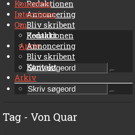
Koncerter
Redaktionen
Interviews
Annoncering
Om
Bliv skribent
Kontakt
Redaktionen
Arkiv
Annoncering
Bliv skribent
Kontakt
Arkiv
Tag - Von Quar