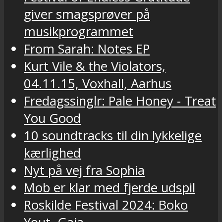
giver smagsprøver på
musikprogrammet
From Sarah: Notes EP
Kurt Vile & the Violators,
04.11.15, Voxhall, Aarhus
Fredagssinglr: Pale Honey - Treat
You Good
10 soundtracks til din lykkelige
kærlighed
Nyt på vej fra Sophia
Mob er klar med fjerde udspil
Roskilde Festival 2024: Boko