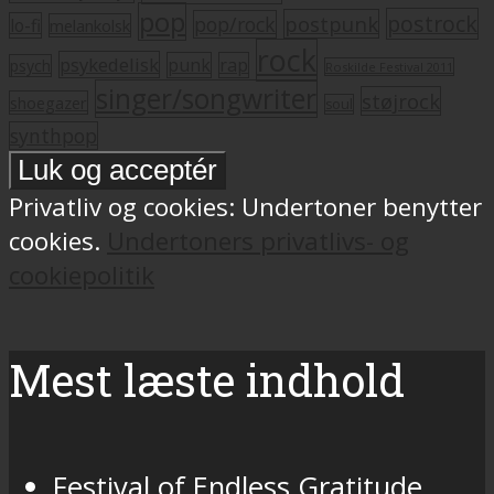
pop
postrock
postpunk
pop/rock
lo-fi
melankolsk
rock
psykedelisk
punk
rap
psych
Roskilde Festival 2011
singer/songwriter
støjrock
shoegazer
soul
synthpop
Privatliv og cookies: Undertoner benytter
cookies.
Undertoners privatlivs- og
cookiepolitik
Mest læste indhold
Festival of Endless Gratitude