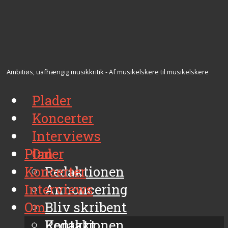
Ambitiøs, uafhængig musikkritik - Af musikelskere til musikelskere
Plader
Koncerter
Interviews
Plader
Om
Koncerter
Redaktionen
Interviews
Annoncering
Om
Bliv skribent
Kontakt
Redaktionen