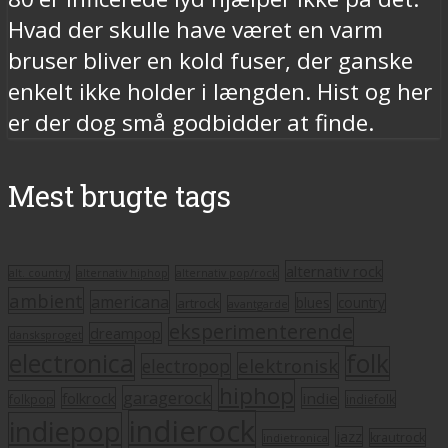
Hvad der skulle have været en varm
bruser bliver en kold fuser, der ganske
enkelt ikke holder i længden. Hist og her
er der dog små godbidder at finde.
Mest brugte tags
alternativ rock
alt. country
alternativ hiphop
alternativ pop/rock
ambient
americana
blues
artrock
country
avantgarde
eksperimenterende
dreampop
dansksproget
electronica
folk
elektronisk
electropop
hiphop
garagerock
folkrock
indie
folkpop
indiefolk
indierock
indiepop
jazz
krautrock
indietronica