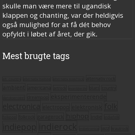
skulle man være mere til ugandisk
klappen og chanting, var der heldigvis
også mulighed for at få dét behov
opfyldt i løbet af året, der gik.
Mest brugte tags
alternativ rock
alt. country
alternativ hiphop
alternativ pop/rock
ambient
americana
blues
artrock
country
avantgarde
eksperimenterende
dreampop
dansksproget
electronica
folk
elektronisk
electropop
hiphop
garagerock
folkrock
indie
folkpop
indiefolk
indierock
indiepop
jazz
krautrock
indietronica