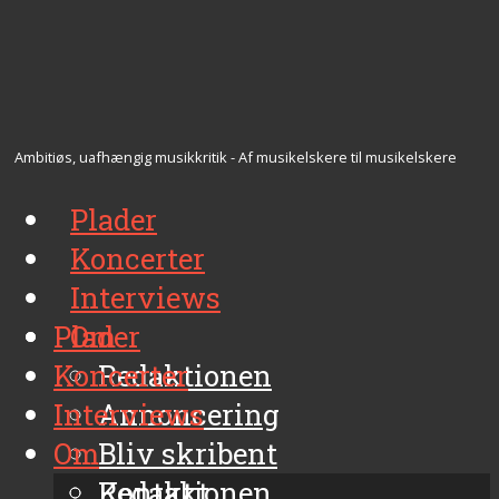
Ambitiøs, uafhængig musikkritik - Af musikelskere til musikelskere
Plader
Koncerter
Interviews
Plader
Om
Koncerter
Redaktionen
Interviews
Annoncering
Om
Bliv skribent
Kontakt
Redaktionen