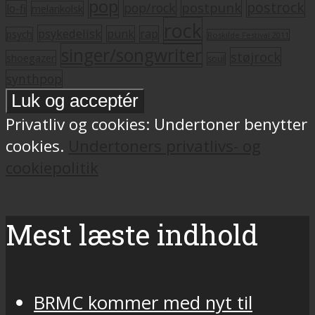
pop
postrock
postpunk
pop/rock
lo-fi
melankolsk
rock
psykedelisk
punk
rap
psych
Roskilde Festival 2011
singer/songwriter
støjrock
shoegazer
soul
synthpop
Privatliv og cookies: Undertoner benytter
cookies.
Undertoners privatlivs- og
cookiepolitik
Mest læste indhold
BRMC kommer med nyt til