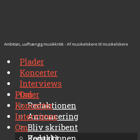
Ambitiøs, uafhængig musikkritik - Af musikelskere til musikelskere
Plader
Koncerter
Interviews
Plader
Om
Koncerter
Redaktionen
Interviews
Annoncering
Om
Bliv skribent
Kontakt
Redaktionen