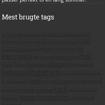
Mest brugte tags
alternativ rock
alt. country
alternativ hiphop
alternativ pop/rock
ambient
americana
blues
artrock
country
avantgarde
eksperimenterende
dreampop
dansksproget
electronica
folk
elektronisk
electropop
hiphop
garagerock
folkrock
indie
folkpop
indiefolk
indierock
indiepop
jazz
krautrock
indietronica
pop
postrock
postpunk
pop/rock
lo-fi
melankolsk
rock
psykedelisk
punk
rap
psych
Roskilde Festival 2011
singer/songwriter
støjrock
shoegazer
soul
synthpop