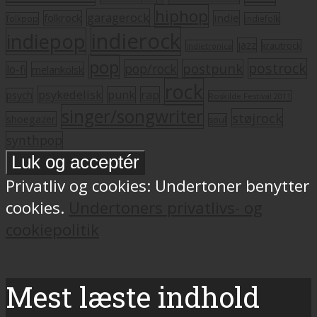
hiphop
garagerock
folkrock
indie
folkpop
indiefolk
indierock
indiepop
jazz
krautrock
indietronica
pop
postrock
postpunk
pop/rock
lo-fi
melankolsk
rock
psykedelisk
punk
rap
psych
Roskilde Festival 2011
singer/songwriter
støjrock
shoegazer
soul
synthpop
Privatliv og cookies: Undertoner benytter
cookies.
Undertoners privatlivs- og
cookiepolitik
Mest læste indhold