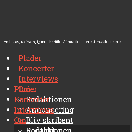
Ambitiøs, uafhængig musikkritik - Af musikelskere til musikelskere
Plader
Koncerter
Interviews
Plader
Om
Koncerter
Redaktionen
Interviews
Annoncering
Om
Bliv skribent
Kontakt
Redaktionen