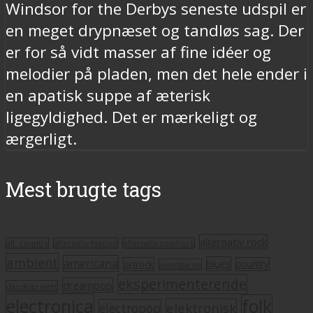
Windsor for the Derbys seneste udspil er
en meget drypnæset og tandløs sag. Der
er for så vidt masser af fine idéer og
melodier på pladen, men det hele ender i
en apatisk suppe af æterisk
ligegyldighed. Det er mærkeligt og
ærgerligt.
Mest brugte tags
alternativ rock
alt. country
alternativ hiphop
alternativ pop/rock
ambient
americana
blues
artrock
country
avantgarde
eksperimenterende
dreampop
dansksproget
electronica
folk
elektronisk
electropop