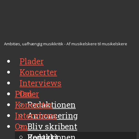
Ambitiøs, uafhængig musikkritik - Af musikelskere til musikelskere
Plader
Koncerter
Interviews
Plader
Om
Koncerter
Redaktionen
Interviews
Annoncering
Om
Bliv skribent
Kontakt
Redaktionen