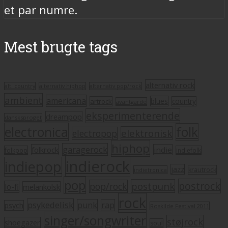
et par numre.
Mest brugte tags
alternativ rock
alt. country
alternativ hiphop
alternativ pop/rock
ambient
americana
blues
artrock
country
avantgarde
eksperimenterende
dreampop
dansksproget
electronica
folk
elektronisk
electropop
hiphop
garagerock
folkrock
indie
folkpop
indiefolk
indierock
indiepop
jazz
krautrock
indietronica
pop
postrock
postpunk
pop/rock
lo-fi
melankolsk
rock
psykedelisk
punk
rap
psych
Roskilde Festival 2011
singer/songwriter
støjrock
shoegazer
soul