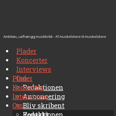
Ambitiøs, uafhængig musikkritik - Af musikelskere til musikelskere
Plader
Koncerter
Interviews
Plader
Om
Koncerter
Redaktionen
Interviews
Annoncering
Om
Bliv skribent
Kontakt
Redaktionen