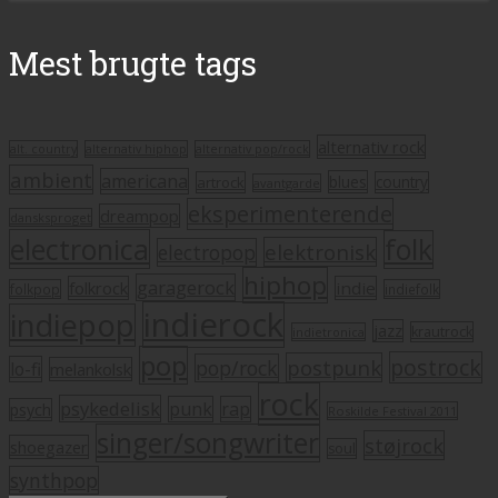
Mest brugte tags
alternativ rock
alt. country
alternativ hiphop
alternativ pop/rock
ambient
americana
blues
artrock
country
avantgarde
eksperimenterende
dreampop
dansksproget
electronica
folk
elektronisk
electropop
hiphop
garagerock
folkrock
indie
folkpop
indiefolk
indierock
indiepop
jazz
krautrock
indietronica
pop
postrock
postpunk
pop/rock
lo-fi
melankolsk
rock
psykedelisk
punk
rap
psych
Roskilde Festival 2011
singer/songwriter
støjrock
shoegazer
soul
synthpop