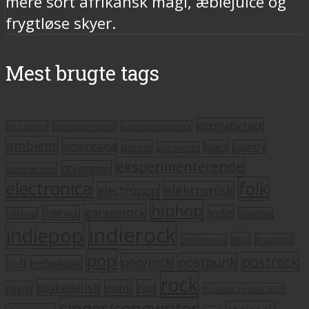
mere sort afrikansk magi, æblejuice og
frygtløse skyer.
Mest brugte tags
alternativ rock
alt. country
alternativ hiphop
alternativ pop/rock
ambient
americana
blues
artrock
country
avantgarde
eksperimenterende
dreampop
dansksproget
electronica
folk
elektronisk
electropop
hiphop
garagerock
folkrock
indie
folkpop
indiefolk
indierock
indiepop
jazz
krautrock
indietronica
pop
postrock
postpunk
pop/rock
lo-fi
melankolsk
rock
psykedelisk
punk
rap
psych
Roskilde Festival 2011
singer/songwriter