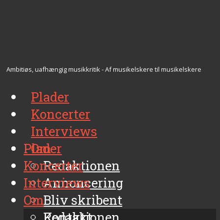
Ambitiøs, uafhængig musikkritik - Af musikelskere til musikelskere
Plader
Koncerter
Interviews
Plader
Om
Koncerter
Redaktionen
Interviews
Annoncering
Om
Bliv skribent
Kontakt
Redaktionen