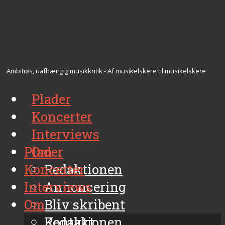
Ambitiøs, uafhængig musikkritik - Af musikelskere til musikelskere
Plader
Koncerter
Interviews
Plader
Om
Koncerter
Redaktionen
Interviews
Annoncering
Om
Bliv skribent
Kontakt
Redaktionen