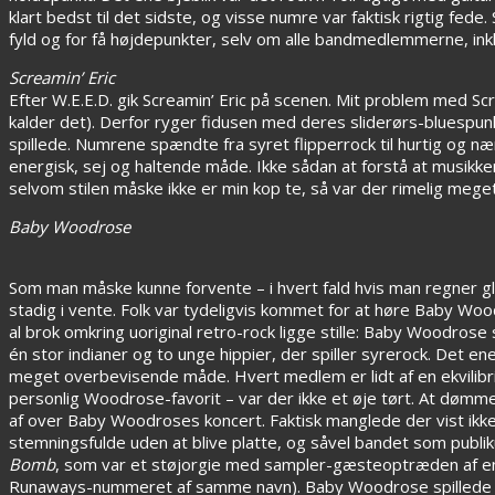
klart bedst til det sidste, og visse numre var faktisk rigtig fed
fyld og for få højdepunkter, selv om alle bandmedlemmerne, inkl
Screamin’ Eric
Efter W.E.E.D. gik Screamin’ Eric på scenen. Mit problem med Scr
kalder det). Derfor ryger fidusen med deres sliderørs-bluespunk 
spillede. Numrene spændte fra syret flipperrock til hurtig og n
energisk, sej og haltende måde. Ikke sådan at forstå at musikken
selvom stilen måske ikke er min kop te, så var der rimelig meget
Baby Woodrose
Som man måske kunne forvente – i hvert fald hvis man regner g
stadig i vente. Folk var tydeligvis kommet for at høre Baby Wood
al brok omkring uoriginal retro-rock ligge stille: Baby Woodros
én stor indianer og to unge hippier, der spiller syrerock. Det 
meget overbevisende måde. Hvert medlem er lidt af en ekvilibris
personlig Woodrose-favorit – var der ikke et øje tørt. At dømme 
af over Baby Woodroses koncert. Faktisk manglede der vist ikke
stemningsfulde uden at blive platte, og såvel bandet som pub
Bomb
, som var et støjorgie med sampler-gæsteoptræden af en 
Runaways-nummeret af samme navn). Baby Woodrose spillede en 