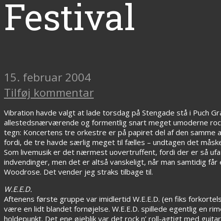
Festival
15. februar 2004
Tilføj kommentar
Vibration havde valgt at lade torsdag på Stengade stå i Puch G
allestedsnærværende og formentlig snart meget umoderne rock ’n
tegn: Koncertens tre orkestre er på papiret del af den samme a
fordi, de tre havde særlig meget til fælles – undtagen det måske
Som livemusik er det nærmest uovertruffent, fordi der er så uf
indvendinger, men det er altså vanskeligt, når man samtidig få
Woodrose. Det vender jeg straks tilbage til.
W.E.E.D.
Aftenens første gruppe var imidlertid W.E.E.D. (en fiks forkorte
være en lidt blandet fornøjelse. W.E.E.D. spillede egentlig en r
holdepunkt. Det ene øjeblik var det rock n’ roll-agtigt med gui