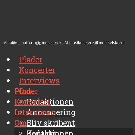
Ambitiøs, uafhængig musikkritik - Af musikelskere til musikelskere
Plader
Koncerter
Interviews
Plader
Om
Koncerter
Redaktionen
Interviews
Annoncering
Om
Bliv skribent
Kontakt
Redaktionen