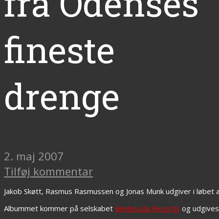
fra Odenses
fineste
drenge
2. maj 2007
Tilføj kommentar
Jakob Skøtt, Rasmus Rasmussen og Jonas Munk udgiver i løbet 
Albummet kommer på selskabet
Benbecula Records
og udgives 