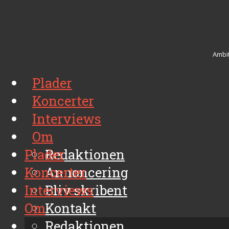
Ambit
Plader
Koncerter
Interviews
Om
Plader
Redaktionen
Koncerter
Annoncering
Interviews
Bliv skribent
Om
Kontakt
Arkiv
Redaktionen