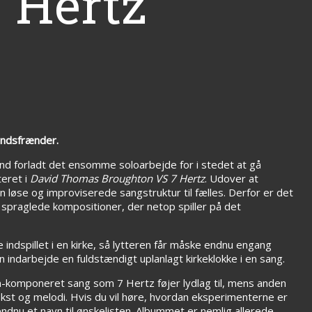
 Hertz
åndsfrænder.
d forladt det ensomme soloarbejde for i stedet at gå
eret i
David Thomas Broughton VS 7 Hertz
. Udover at
løse og improviserede sangstruktur til fælles. Derfor er det
 spraglede kompositioner, der netop spiller på det
 indspillet i en kirke, så lytteren får måske endnu engang
 indarbejde en fuldstændigt uplanlagt kirkeklokke i en sang.
n-komponeret sang som 7 Hertz føjer lydlag til, mens anden
ekst og melodi. Hvis du vil høre, hvordan eksperimenterne er
endnu et navn til ønskelisten. Albummet er nemlig allerede