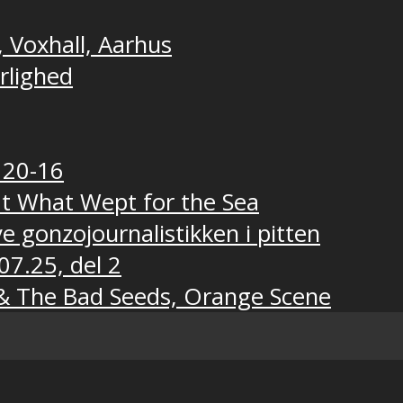
, Voxhall, Aarhus
ærlighed
 20-16
t What Wept for the Sea
e gonzojournalistikken i pitten
07.25, del 2
e & The Bad Seeds, Orange Scene