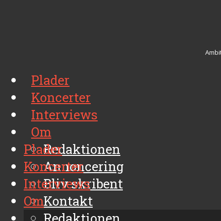
Ambit
Plader
Koncerter
Interviews
Om
Plader
Redaktionen
Koncerter
Annoncering
Interviews
Bliv skribent
Om
Kontakt
Arkiv
Redaktionen