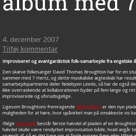
album med 7
4. december 2007
Tilføj kommentar
Improviseret og avantgardistisk folk-samarbejde fra engelske 
Den skæve folkesanger David Thomas Broughton har for en stun
sammen med 7 Hertz, og dette musikalske ægteskab har result
samarbejdspartnerne deler fødebyen Leeds, så har de også den 
ikke overraskende at kollaborationen byder på fem lange og ret
improviserede og uforudsigelige.
Ligesom Broughtons fremragende
debutalbum
er den nye plade
muligheden for at høre, hvor upåvirket man på smukkeste vis kan
Ifølge
AngryApe
består første halvdel af pladen af en Broughto
halvdel skulle være rendyrket improvisation både, hvad angår t
spændt af, så er det bare om at finde pungen frem eller tilføje 