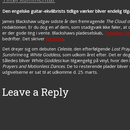
Den engelske guitar-ekvilibrists tidlige værker bliver endelig til
James Blackshaw udgav sidste år den fremragende
The Cloud 
redaktionen. Er du dog en af dem, som stadigvæk ikke føler, at d
er der gode ting i vente. Blackshaws pladeselskab,
Tompkins Sq
bedrifter. Det skriver
Pitchfork
.
Det drejer sig om debuten
Celeste
, den efterfølgende
Lost Pra
Sunshrine
og
White Goddess
, som udkom året efter. Det er do
Således bliver
White Goddess
kun tilgængelig på vinyl, hvor d
Prayers and Motionless Dances
. De to resterende plader bliver
udgivelserne er sat til at udkomme d. 25. marts.
Leave a Reply