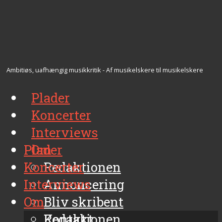
Ambitiøs, uafhængig musikkritik - Af musikelskere til musikelskere
Plader
Koncerter
Interviews
Plader
Om
Koncerter
Redaktionen
Interviews
Annoncering
Om
Bliv skribent
Kontakt
Redaktionen