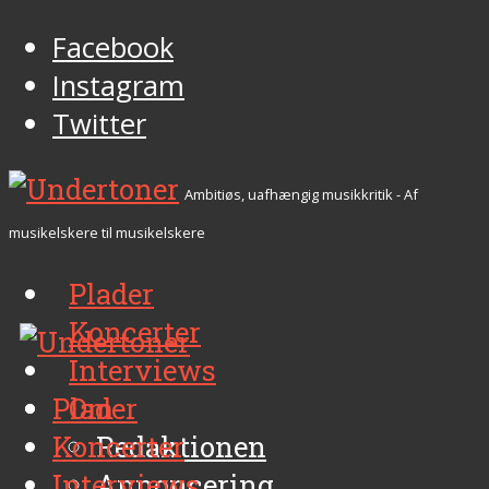
Facebook
Instagram
Twitter
Ambitiøs, uafhængig musikkritik - Af
musikelskere til musikelskere
Plader
Koncerter
Interviews
Plader
Om
Koncerter
Redaktionen
Interviews
Annoncering