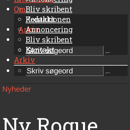
Om
Bliv skribent
Kontakt
Redaktionen
Arkiv
Annoncering
Bliv skribent
Kontakt
Arkiv
Nyheder
Ny Rogue