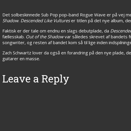
Det solbeskinnede Sub Pop pop-band Rogue Wave er på vej med 
Shadow
.
Descended Like Vultures
er titlen på det nye album, 
Faktisk er der tale om endnu en slags debutplade, da
Descended
fællesskab.
Out of the Shadow
var således skrevet af bandets 
songwriter, og resten af bandet kom så til lige inden indspilning
Zach Schwartz lover da også en forandring på den nye plade, der
guitarer en masse.
Leave a Reply