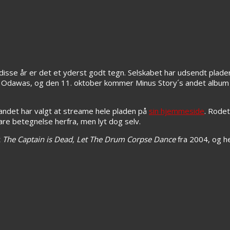
 disse år er det et yderst godt tegn. Selskabet har udsendt plade
og Odawas, og den 11. oktober kommer Minus Story´s andet albu
 bandet har valgt at streame hele pladen på
sin hjemmeside
. Rodet
e betegnelse herfra, men lyt dog selv.
t
The Captain is Dead, Let The Drum Corpse Dance
fra 2004, og h