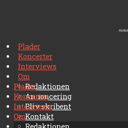
Ambit
Plader
Koncerter
Interviews
Om
Plader
Redaktionen
Koncerter
Annoncering
Interviews
Bliv skribent
Om
Kontakt
Arkiv
Redaktionen