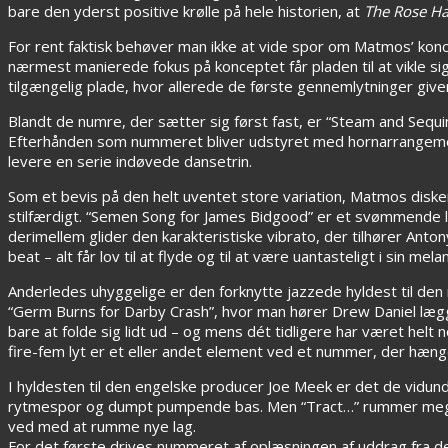
bare den yderst positive krølle på hele historien, at
The Rose Ha
For rent faktisk behøver man ikke at vide spor om Matmos’ koncep
nærmest manierede fokus på konceptet får pladen til at vikle sig i
tilgængelig plade, hvor allerede de første gennemlytninger give
Blandt de numre, der sætter sig først fast, er “Steam and Sequ
Efterhånden som nummeret bliver udstyret med hornarrangementer
levere en serie indøvede dansetrin.
Som et bevis på den helt uventet store variation, Matmos dis
stilfærdigt. “Semen Song for James Bidgood” er et svømmende 
derimellem glider den karakteristiske vibrato, der tilhører Anto
beat – alt får lov til at flyde og til at være uantasteligt i sin me
Anderledes uhyggelige er den forknytte jazzede hyldest til den 
“Germ Burns for Darby Crash”, hvor man hører Drew Daniel læg
bare at folde sig lidt ud – og mens dét tidligere har været hel
fire-fem lyt er et eller andet element ved et nummer, der hæng
I hyldesten til den engelske producer Joe Meek er det de vidunde
rytmespor og dumpt pumpende bas. Men “Tract…” rummer meg
ved med at rumme nye lag.
For det første drives nummeret af oplæsningen af uddrag fra det 