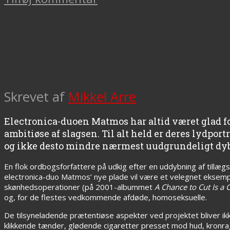
Skrevet af
Mikkel Arre
Electronica-duoen Matmos har altid været glad fo
ambitiøse af slagsen. Til alt held er deres lydp
og ikke desto mindre nærmest uudgrundeligt dyb
En flok ordbogsforfattere på udkig efter en uddybning af tillæ
electronica-duo Matmos’ nye plade vil være et velegnet eksempe
skønhedsoperationer (på 2001-albummet
A Chance to Cut Is a 
og, for de flestes vedkommende afdøde, homoseksuelle.
De tilsyneladende prætentiøse aspekter ved projektet bliver ikke
klikkende tænder, glødende cigaretter presset mod hud, kronragn