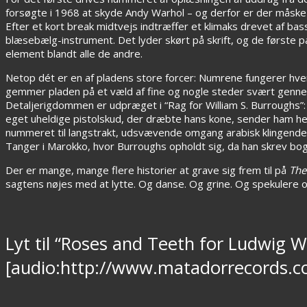
forsøgte i 1968 at skyde Andy Warhol – og derfor er der måske
Efter et kort break midtvejs indtræffer et klimaks drevet af bas
blæsebælg-instrument. Det lyder skørt på skrift, og de første 
element blandt alle de andre.
Netop dét er en af pladens store forcer: Numrene fungerer hver
gemmer pladen på et væld af fine og nogle steder svært genne
Detaljerigdommen er udpræget i “Rag for William S. Burroughs”: 
eget uheldige pistolskud, der dræbte hans kone, sender ham hen
nummeret til langstrakt, udsvævende omgang arabisk klingende f
Tanger i Marokko, hvor Burroughs opholdt sig, da han skrev bo
Der er mange, mange flere historier at grave sig frem til på
The
sagtens nøjes med at lytte. Og danse. Og grine. Og spekulere o
Lyt til “Roses and Teeth for Ludwig W
[audio:http://www.matadorrecords