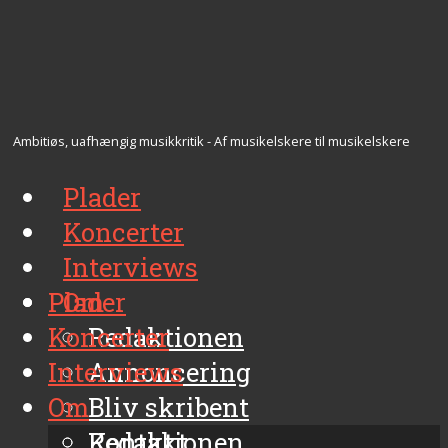
Ambitiøs, uafhængig musikkritik - Af musikelskere til musikelskere
Plader
Koncerter
Interviews
Plader
Om
Koncerter
Redaktionen
Interviews
Annoncering
Om
Bliv skribent
Kontakt
Redaktionen