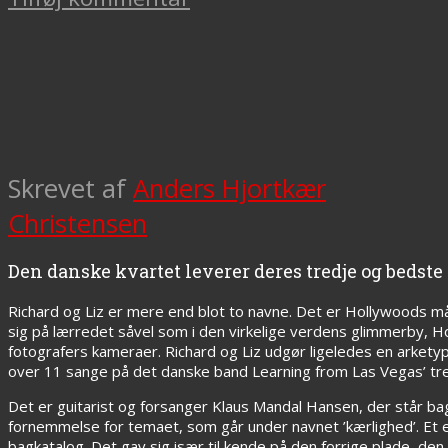
Skrevet af
Anders Hjortkær
Christensen
Den danske kvartet leverer deres tredje og bedst
Richard og Liz er mere end blot to navne. Det er Hollywoods m
sig på lærredet såvel som i den virkelige verdens glimmerby, Ho
fotografers kameraer. Richard og Liz udgør ligeledes en arketypi
over 11 sange på det danske band Learning from Las Vegas’ tr
Det er guitarist og forsanger Klaus Mandal Hansen, der står b
fornemmelse for temaet, som går under navnet ’kærlighed’. Et em
bagkatalog. Det gav sig især til kende på den forrige plade, d