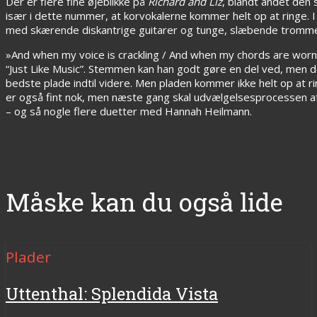
Der er flere fine øjeblikke på
Richard and Liz
, blandt andet den
især i dette nummer, at korvokalerne kommer helt op at ringe. 
med skærende diskantrige guitarer og tunge, slæbende tromme
»And when my voice is crackling / And when my chords are worn
“Just Like Music”. Stemmen kan han godt gøre en del ved, men de
bedste plade indtil videre. Men pladen kommer ikke helt op at r
er også fint nok, men næste gang skal udvælgelsesprocessen af
– og så nogle flere duetter med Hannah Heilmann.
Måske kan du også lide
Plader
Uttenthal: Splendida Vista