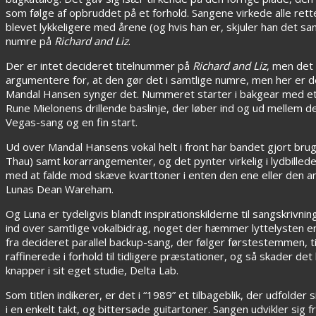
som følge af opbruddet på et forhold. Sangene virkede alle rett
blevet lykkeligere med årene (og hvis han er, skjuler han det s
numre på
Richard and Liz
.
Der er intet decideret titelnummer på
Richard and Liz
, men det
argumentere for, at den gør det i samtlige numre, men her er de
Mandal Hansen synger det. Nummeret starter i bakgear med et
Rune Mielonens drillende baslinje, der løber ind og ud mellem
Vegas-sang og en fin start.
Ud over Mandal Hansens vokal helt i front har bandet gjort bru
Thau) samt korarrangementer, og det pynter virkelig i lydbille
med at falde mod skæve kvarttoner i enten den ene eller den and
Lunas Dean Wareham.
Og Luna er tydeligvis blandt inspirationskilderne til sangskrivn
ind over samtlige vokalbidrag, noget der hæmmer lyttelysten e
fra decideret parallel backup-sang, der følger førstestemmen, t
raffinerede i forhold til tidligere præstationer, og så skader 
knapper i sit eget studie, Delta Lab.
Som titlen indikerer, er det i “1989” et tilbageblik, der udfol
i en enkelt takt, og bittersøde guitartoner. Sangen udvikler si