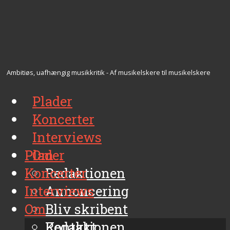
Ambitiøs, uafhængig musikkritik - Af musikelskere til musikelskere
Plader
Koncerter
Interviews
Plader
Om
Koncerter
Redaktionen
Interviews
Annoncering
Om
Bliv skribent
Kontakt
Redaktionen