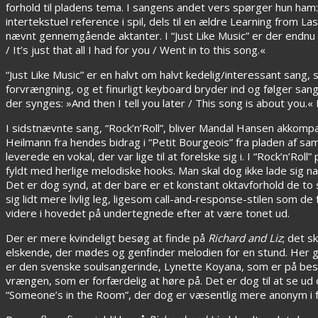
forhold til pladens tema. I sangens andet vers spørger hun ham: »
intertekstuel reference i spil, dels til en ældre Learning from 
nævnt gennemgående aktanter. I “Just Like Music” er der endnu e
/ It’s just that all I had for you / Went in to this song.«
“Just Like Music” er en halvt om halvt kedelig/interessant san
forvrængning, og et finurligt keyboard bryder ind og følger sange
der synges: »And then I tell you later / This song is about you.«
I sidstnævnte sang, “Rock’n’Roll”, bliver Mandal Hansen akko
Heilmann fra hendes bidrag i “Petit Bourgeois” fra pladen af s
leverede en vokal, der var lige til at forelske sig i. I “Rock’n’Ro
fyldt med herlige melodiske hooks. Man skal dog ikke lade sig nar
Det er dog synd, at der bare er et konstant oktavforhold de t
sig lidt mere livlig leg, ligesom call-and-response-stilen som 
videre i hovedet på undertegnede efter at være tonet ud.
Der er mere kvindeligt besøg at finde på
Richard and Liz
; det s
elskende, der mødes og genfinder melodien for en stund. Her g
er den svenske soulsangerinde, Lynette Koyana, som er på besøg
vrængen, som er forfærdelig at høre på. Det er dog til at se u
“Someone’s in the Room”, der dog er væsentlig mere anonym i fo