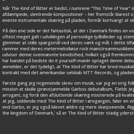
Når The Kind of Bitter er bedst, i numrene “This Time of Year”
afdæmpede, slentrende kompositioner – her fremstår klarest og
eneste instrumentale skæring på pladen, formår kortvarigt at s
På den ene side er det fantastisk, at der i Danmark findes en 
oftest meget galt i udviklingen af personlige lydbilleder og ste
glemmer at stille spørgsmål ved deres værk og mål. I dette til
rammer med deres metermelodiøse rock mainstreammusikkens grå
udviser denne ovennævnte bevidsthed, hvilket også fremkommer 
har bandet på bedste do it yourself-manér optaget denne debu
anmelder, er det tydeligt, at The Kind of Bitter har bred musik
kontrakt med det amerikanske selskab MTT Records, og pladen 
Første gang jeg nogensinde skrev om musik, var jeg en ivrig fol
mission at skulle (prøve)anmelde Garbos debutalbum,
Fields
. J
arrogant, og fordi den afsluttende skæring insisterede på kvali
at jeg, siddende med The Kind of Bitter i øregangen, føler en vis 
end Garbo, er jeg også blevet ældre og mere skarpseende.
Reg
the kingdom of Denmark,’ så er The Kind of Bitter stadig yders