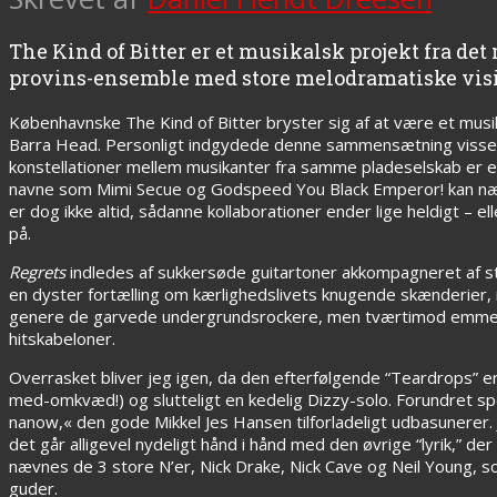
The Kind of Bitter er et musikalsk projekt fra 
provins-ensemble med store melodramatiske visi
Københavnske The Kind of Bitter bryster sig af at være et musi
Barra Head. Personligt indgydede denne sammensætning visse f
konstellationer mellem musikanter fra samme pladeselskab er en
navne som Mimi Secue og Godspeed You Black Emperor! kan næ
er dog ikke altid, sådanne kollaborationer ender lige heldigt – e
på.
Regrets
indledes af sukkersøde guitartoner akkompagneret af s
en dyster fortælling om kærlighedslivets knugende skænderier,
genere de garvede undergrundsrockere, men tværtimod emmer ste
hitskabeloner.
Overrasket bliver jeg igen, da den efterfølgende “Teardrops” 
med-omkvæd!) og slutteligt en kedelig Dizzy-solo. Forundret spol
nanow,« den gode Mikkel Jes Hansen tilforladeligt udbasunere
det går alligevel nydeligt hånd i hånd med den øvrige “lyrik,” 
nævnes de 3 store N’er, Nick Drake, Nick Cave og Neil Young, s
guder.