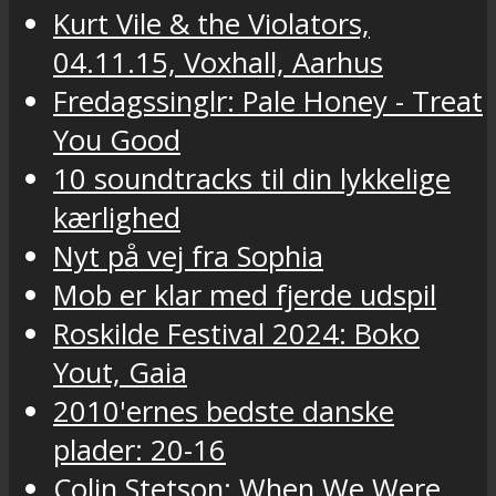
Kurt Vile & the Violators,
04.11.15, Voxhall, Aarhus
Fredagssinglr: Pale Honey - Treat
You Good
10 soundtracks til din lykkelige
kærlighed
Nyt på vej fra Sophia
Mob er klar med fjerde udspil
Roskilde Festival 2024: Boko
Yout, Gaia
2010'ernes bedste danske
plader: 20-16
Colin Stetson: When We Were