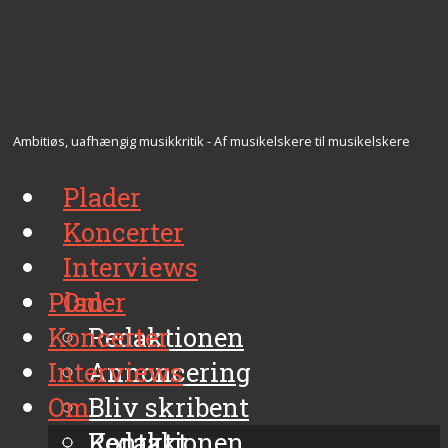
Ambitiøs, uafhængig musikkritik - Af musikelskere til musikelskere
Plader
Koncerter
Interviews
Plader
Om
Koncerter
Redaktionen
Interviews
Annoncering
Om
Bliv skribent
Kontakt
Redaktionen