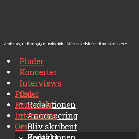
Ambitiøs, uafhængig musikkritik - Af musikelskere til musikelskere
Plader
Koncerter
Interviews
Plader
Om
Koncerter
Redaktionen
Interviews
Annoncering
Om
Bliv skribent
Kontakt
Redaktionen