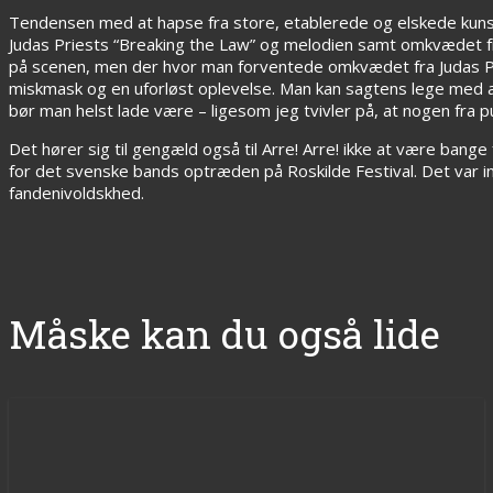
Tendensen med at hapse fra store, etablerede og elskede kunstner
Judas Priests “Breaking the Law” og melodien samt omkvædet fra
på scenen, men der hvor man forventede omkvædet fra Judas Prie
miskmask og en uforløst oplevelse. Man kan sagtens lege med at 
bør man helst lade være – ligesom jeg tvivler på, at nogen fra p
Det hører sig til gengæld også til Arre! Arre! ikke at være ba
for det svenske bands optræden på Roskilde Festival. Det var i
fandenivoldskhed.
Måske kan du også lide