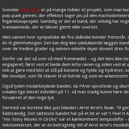
Svenske
Arre! Arre!
er på mange måder et projekt, som man kun ka
pop-punk genren, der effektivt tager pis på den machodominer
frigørelsesprojekt. Samtidig er det et band, der virkelig har nog
transkønnede, der er blevet glemt eller overset.
Men uanset hvor sympatiske de fire skånske kvinder fremstår, s
én til glemmebogen. Det kan dog ikke udelukkende lægges bandet
over de tredive grader og selvom enkelte skyer dovent drev for
Derfor var det så som så med fremmødet – og det blev ikke bedr
engageret; først ved at bede dem lette røven og siden ved at
nok at gøre med blot at stå på benene og hylde sig hydreret, s
lille moshpit, som fik støvet til at hvirvle sig som en ørkensto
Også lyden modarbejdede bandet, da PA’en spruttede og skurred
vokalen lige blevet indstillet på 11, så man stadig kunne høre de
forværret af den ringe lyd.
Dermed var kortene ikke just blandet i Arre! Arre!’s favør. Til
fuldstændig. Det tætteste bandet har på et hit er vel “I Feel It
“His-Story Moves In Circles” var et kærkomment temposkifte – 
tekstuniverset, der er en betragtelig del af Arre! Arre!’s musikal