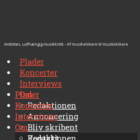
Ambitiøs, uafhængig musikkritik - Af musikelskere til musikelskere
Plader
Koncerter
Interviews
Plader
Om
Koncerter
Redaktionen
Interviews
Annoncering
Om
Bliv skribent
Kontakt
Redaktionen