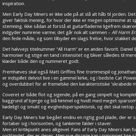
inspiration.
Men Early Day Miners er ikke ude på at slå alt håb til jorden. 
giver faktisk mening, for hvor der ikke er megen optimisme at spo
stemning. Ikke sådan at forstå at guitarfladerne ligefrem skær
indgyder numrene varme; det går nok alt sammen –
All Harm E
den fede måde, og som tilbyder en slags frelse, hvor stakket d
Det halvvejs titelnummer “All Harm” er en anden favorit. Daniel B
harmonier og stige en tand i intensitet og bliver således til m
klæder både den og nummeret godt.
Fremhæves skal også Matt Griffins fine trommespil og Jonathan 
er indspillet delvist live i en gammel kirke, og i bedste Cat Po
og overdubbet for at fremelske den karakteristiske ’skrabede ma
Coveret er både flot og sigende, på en gang simpelt og kompl
baggrund af bjerge og blå himmel og hvidt med meget sparsomme l
kødeligt og smukt og evighedsperspektivisk, og det skal netop
Early Day Miners har begået endnu en rigtig god plade, der er som 
fortaber sig i horisonten, og tankerne falder i staver.
Men et kritikpunkt anes alligevel. Fans af Early Day Miners kan f
rocklandet, der er deres. Men nye disciple kan i princippet lige s