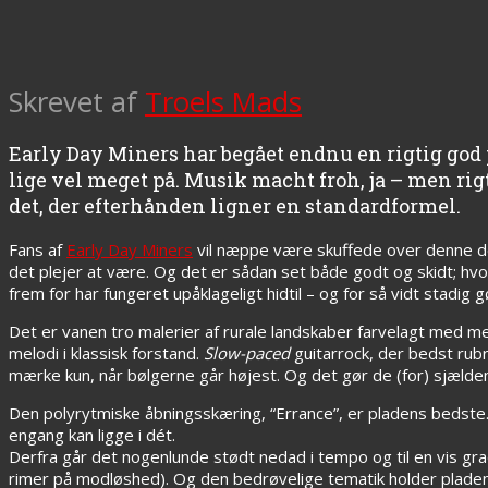
Skrevet af
Troels Mads
Early Day Miners har begået endnu en rigtig god p
lige vel meget på. Musik macht froh, ja – men rigt
det, der efterhånden ligner en standardformel.
Fans af
Early Day Miners
vil næppe være skuffede over denne d
det plejer at være. Og det er sådan set både godt og skidt; hv
frem for har fungeret upåklageligt hidtil – og for så vidt stadig 
Det er vanen tro malerier af rurale landskaber farvelagt med 
melodi i klassisk forstand.
Slow-paced
guitarrock, der bedst rub
mærke kun, når bølgerne går højest. Og det gør de (for) sjælden
Den polyrytmiske åbningsskæring, “Errance”, er pladens bedste.
engang kan ligge i dét.
Derfra går det nogenlunde stødt nedad i tempo og til en vis g
rimer på modløshed). Og den bedrøvelige tematik holder pladen 