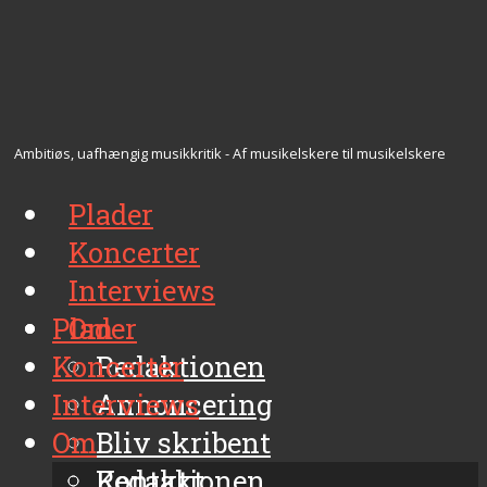
Ambitiøs, uafhængig musikkritik - Af musikelskere til musikelskere
Plader
Koncerter
Interviews
Plader
Om
Koncerter
Redaktionen
Interviews
Annoncering
Om
Bliv skribent
Kontakt
Redaktionen