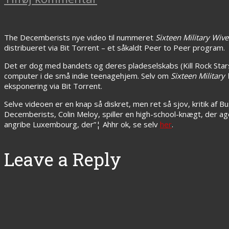
The Decemberists nye video til nummeret
Sixteen Military Wive
distribueret via Bit Torrent – et såkaldt Peer to Peer program.
Det er dog med bandets og deres pladeselskabs (Kill Rock Stars
computer i de små indie teenagehjem. Selv om
Sixteen Military
eksponering via Bit Torrent.
Selve videoen er en knap så diskret, men ret så sjov, kritik af B
Decemberists, Colin Meloy, spiller en high-school-knægt, der age
angribe Luxembourg, der”¦ Ahhr ok, se selv
her
.
Leave a Reply