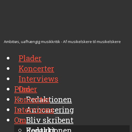
Ambitiøs, uafhængig musikkritik - Af musikelskere til musikelskere
Plader
Koncerter
Interviews
Plader
Om
Koncerter
Redaktionen
Interviews
Annoncering
Om
Bliv skribent
Kontakt
Redaktionen