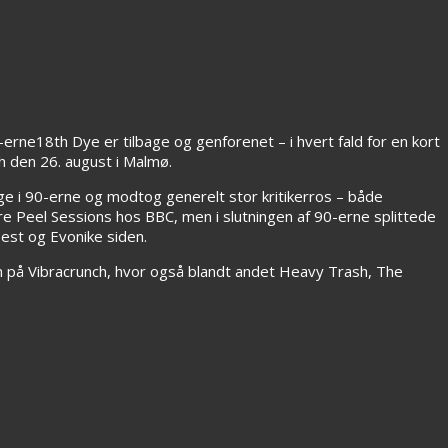
erne18th Dye er tilbage og genforenet – i hvert fald for en kort
ch den 26. august i Malmø.
ge i 90-erne og modtog generelt stor kritikerros – både
re Peel Sessions hos BBC, men i slutningen af 90-erne splittede
Test og Evonike siden.
n på Vibracrunch, hvor også blandt andet Heavy Trash, The