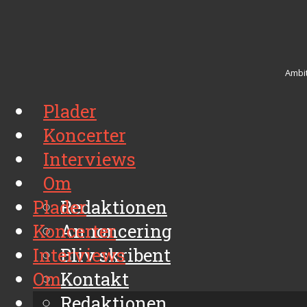
Ambit
Plader
Koncerter
Interviews
Om
Plader
Redaktionen
Koncerter
Annoncering
Interviews
Bliv skribent
Om
Kontakt
Arkiv
Redaktionen