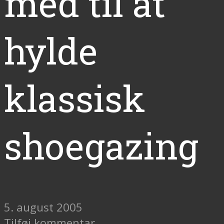
med til at
hylde
klassisk
shoegazing
5. august 2005
Tilføj kommentar