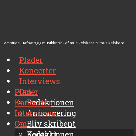
Ambitiøs, uafhængig musikkritik - Af musikelskere til musikelskere
Plader
Koncerter
Interviews
Plader
Om
Koncerter
Redaktionen
Interviews
Annoncering
Om
Bliv skribent
Kontakt
Redaktionen