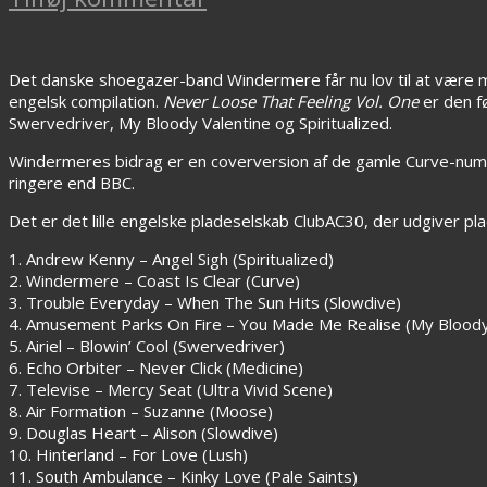
Det danske shoegazer-band Windermere får nu lov til at være me
engelsk compilation.
Never Loose That Feeling Vol. One
er den fø
Swervedriver, My Bloody Valentine og Spiritualized.
Windermeres bidrag er en coverversion af de gamle Curve-n
ringere end BBC.
Det er det lille engelske pladeselskab ClubAC30, der udgiver plad
1. Andrew Kenny – Angel Sigh (Spiritualized)
2. Windermere – Coast Is Clear (Curve)
3. Trouble Everyday – When The Sun Hits (Slowdive)
4. Amusement Parks On Fire – You Made Me Realise (My Bloody
5. Airiel – Blowin’ Cool (Swervedriver)
6. Echo Orbiter – Never Click (Medicine)
7. Televise – Mercy Seat (Ultra Vivid Scene)
8. Air Formation – Suzanne (Moose)
9. Douglas Heart – Alison (Slowdive)
10. Hinterland – For Love (Lush)
11. South Ambulance – Kinky Love (Pale Saints)