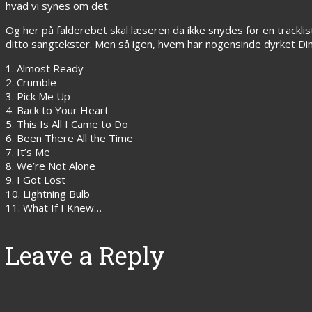
hvad vi synes om det.
Og her på falderebet skal læseren da ikke snydes for en tracklist
ditto sangtekster. Men så igen, hvem har nogensinde dyrket Din
1. Almost Ready
2. Crumble
3. Pick Me Up
4. Back to Your Heart
5. This Is All I Came to Do
6. Been There All the Time
7. It’s Me
8. We’re Not Alone
9. I Got Lost
10. Lightning Bulb
11. What If I Knew…
Leave a Reply