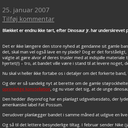
25. januar 2007
Tilføj kommentar
Blækket er endnu ikke tørt, efter Dinosaur Jr. har underskrevet 
Det er ikke længere den store nyhed at gendanne sit gamle band 
det, skal man vel også lave en ny plade? Dog er det forståeligt,
valgte at gøre alvor af deres trusler med at indspille materiale t
hjertet(!) – tro, at bandet ville være i stand til at levere noget,
Nu skal vi heller ikke fortabe os i detaljer om det forkerte band
Og der er så sandelig nyt at berette om de gamle støjrockhelte.
oprindelige konstellation
, og nu viser det sig, at de unge dinosa
Den hedder
Beyond
og har en planlagt udgivelsesdato, der lyde
amerikanske label Fat Possum.
Derudover planlægger bandet i samme måned at udgive en live-
Og så til det lettere besynderlige tiltag. I februar sender Nike (