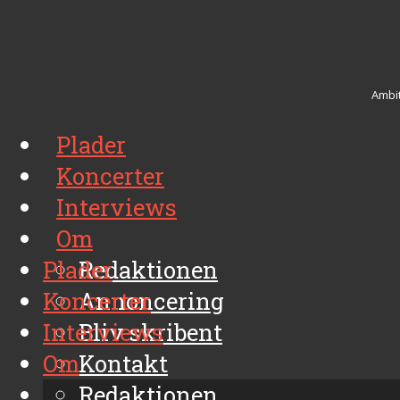
Ambit
Plader
Koncerter
Interviews
Om
Plader
Redaktionen
Koncerter
Annoncering
Interviews
Bliv skribent
Om
Kontakt
Arkiv
Redaktionen