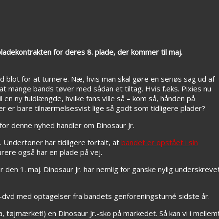
pladekontrakten for deres 8. plade, der kommer til maj.
blot for at turnere. Næ, hvis man skal gøre en seriøs sag ud af
 at mange bands tøver med sådan et tiltag. Hvis f.eks. Pixies nu
il en ny fuldlængde, hvilke fans ville så – kom så, hånden på
 der er bare tilnærmelsesvist lige så godt som tidligere plader?
, for denne nyhed handler om Dinosaur Jr.
 Undertoner har tidligere fortalt, at
bandet er opstået i sin
urere også har en plade på vej.
r den 1. maj. Dinosaur Jr. har nemlig for ganske nylig underskrev
dvd med optagelser fra bandets genforeningsturné sidste år.
ja, tøjmærket!) en Dinosaur Jr.-sko på markedet. Så kan vi i mellem