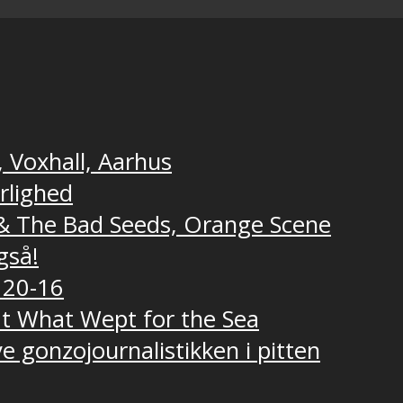
, Voxhall, Aarhus
ærlighed
e & The Bad Seeds, Orange Scene
gså!
 20-16
t What Wept for the Sea
e gonzojournalistikken i pitten