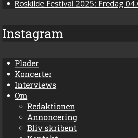
Roskilde Festival 2025: Fredag 04.
Instagram
Final
Plader
Days-
Koncerter
programmet
Interviews
på
Om
Roskilde
Redaktionen
Festival
Annoncering
åbnede
Bliv skribent