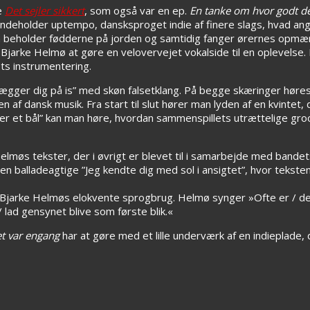
e
Det sejler sikkert
, som også var en ep.
En tanke om hvor godt d
deholder uptempo, dansksproget indie af finere slags, hvad angå
en beholder fødderne på jorden og samtidig fanger ørernes opm
er Bjarke Helmø at gøre en velovervejet vokalside til en oplevelse
s instrumentering.
 lægger dig på is” med skøn falsetklang. På begge skæringer høres
dansk musik. Fra start til slut hører man lyden af en kvintet, der
der et bål” kan man høre, hvordan sammenspillets utrættelige g
lmøs tekster, der i øvrigt er blevet til i samarbejde med bandet
en balladeagtige ”Jeg kendte dig med sol i ansigtet”, hvor tekste
å Bjarke Helmøs elokvente sprogbrug. Helmø synger »Ofte er / d
 lad gensynet blive som første blik.«
t var engang
har at gøre med et lille underværk af en indieplade, 