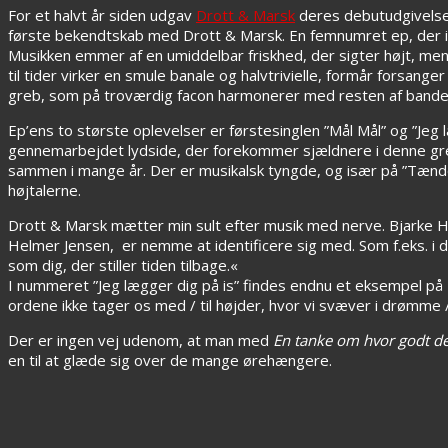
For et halvt år siden udgav
Drott & Marsk
deres debutudgivels
første bekendtskab med Drott & Marsk. En femnumret ep, der in
Musikken emmer af en umiddelbar friskhed, der sigter højt, m
til tider virker en smule banale og halvtrivielle, formår forsang
greb, som på troværdig facon harmonerer med resten af bandet
Ep’ens to største oplevelser er førstesinglen ”Mål Mål” og ”Jeg
gennemarbejdet lydside, der forekommer sjældnere i denne gren af 
sammen i mange år. Der er musikalsk tyngde, og især på ”Tæn
højtalerne.
Drott & Marsk mætter min sult efter musik med nerve. Bjarke He
Helmer Jensen, er nemme at identificere sig med. Som f.eks. i d
som dig, der stiller tiden tilbage.«
I nummeret ”Jeg lægger dig på is” findes endnu et eksempel p
ordene ikke tager os med / til højder, hvor vi svæver i drømme /
Der er ingen vej udenom, at man med
En tanke om hvor godt de
en til at glæde sig over de mange ørehængere.