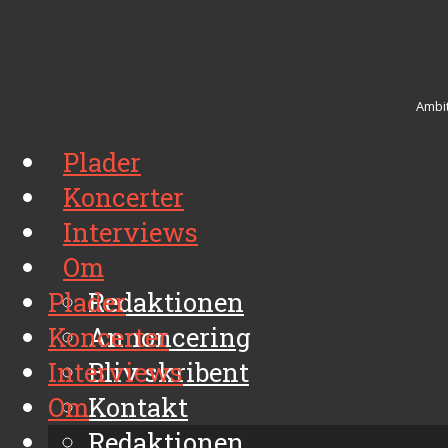
Ambit
Plader
Koncerter
Interviews
Om
Plader
Redaktionen
Koncerter
Annoncering
Interviews
Bliv skribent
Om
Kontakt
Arkiv
Redaktionen