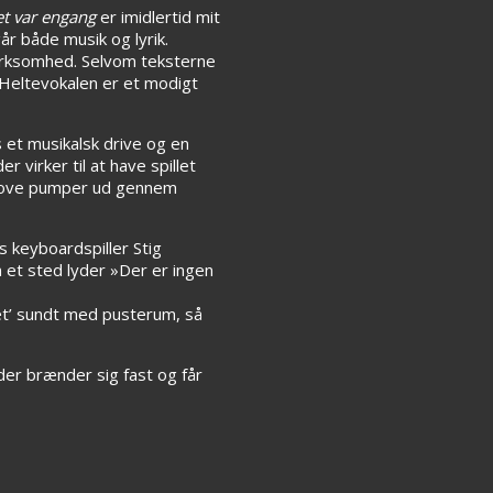
et var engang
er imidlertid mit
r både musik og lyrik.
ærksomhed. Selvom teksterne
. Heltevokalen er et modigt
 et musikalsk drive og en
 virker til at have spillet
roove pumper ud gennem
s keyboardspiller Stig
n et sted lyder »Der er ingen
et’ sundt med pusterum, så
der brænder sig fast og får