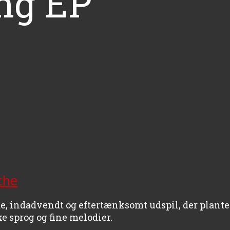
ng EP
che
e, indadvendt og eftertænksomt udspil, der planter
 sprog og fine melodier.