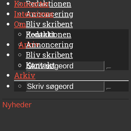
Koncerter
Redaktionen
Interviews
Annoncering
Om
Bliv skribent
Kontakt
Redaktionen
Arkiv
Annoncering
Bliv skribent
Kontakt
Arkiv
Nyheder