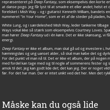
repræsenteret på
Deep Fantasy
, som eksempelvis den korte ener
at danse pogo. Jeg får lyst til at smadre et eller andet; helst et 
forelsket i Mish Way – og i guitarist Kenneth William, bandets
nummeret ”In Your Home”, som er et af de steder på pladen, hvor
White Lung, og i særdeleshed Mish Way, leder tankerne tilbage t
Ways vokal ikke så stærk som eksempelvis Courtney Loves. Sp
man hører
Deep Fantasy
ud i én køre. Det er ikke skønsang, vi 
energi.
Deep Fantasy
er ikke et album, man skal gå ud og investere i, hvi
hæmningsløs og ung uanset alder, så skal man købe det og dyrke
For det punkt vil man nå til. Det er ikke et album, der på nogen
med fordel kan tage med sig til nogle af sommerens fester og s
amok til det. Jeg kan godt lide det; det kan jeg. Der er noget 
før. For det har man. Der er intet unikt ved det her. Men det ryk
Måske kan du også lide