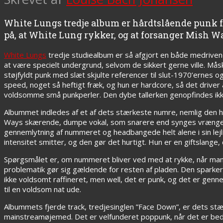
White Lungs tredje album er hårdtslående punk f
på, at White Lung rykker, og at forsanger Mish Wa
White Lungs
tredje studiealbum er så afgjort en både medrivend
at være specielt undergrund, selvom de sikkert gerne ville. Mås
støjfyldt punk med slæt skjulte referencer til slut-1970’ern
speed, noget så heftigt fræk, og hun er hardcore, så det drive
voldsomme små punkperler. Den dybe tallerken genopfindes ikke
Albummet indledes af et af dets stærkeste numre, nemlig den h
Ways skærende, dumpe vokal, som snarere end synges vrænges
gennemlytning af nummeret og headbangede helt alene i sin lejl
intensitet smitter, og den gør det hurtigt. Hun er en giftslange
Spørgsmålet er, om nummeret bliver ved med at rykke, når man 
problematik gør sig gældende for resten af pladen. Den sparker 
ikke voldsomt raffineret, men well, det er punk, og det er gen
til en voldsom nat ude.
Albummets fjerde track, tredjesinglen ”Face Down”, er dets st
mainstreamøjemed. Det er velfunderet poppunk, når det er bed