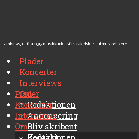
Ambitiøs, uafhængig musikkritik - Af musikelskere til musikelskere
Plader
Koncerter
Interviews
Plader
Om
Koncerter
Redaktionen
Interviews
Annoncering
Om
Bliv skribent
Kontakt
Redaktionen