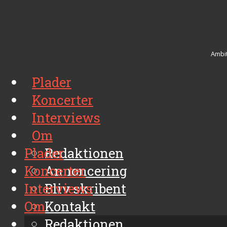
Ambit
Plader
Koncerter
Interviews
Om
Plader
Redaktionen
Koncerter
Annoncering
Interviews
Bliv skribent
Om
Kontakt
Arkiv
Redaktionen