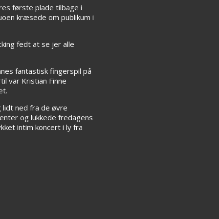
s første plade tilbage i
duoen kræsede om publikum i
ing fedt at se jer alle
nes fantastisk fingerspil på
l var Kristian Finne
et.
 lidt ned fra de øvre
genter og lukkede fredagens
ket intim koncert i ly fra