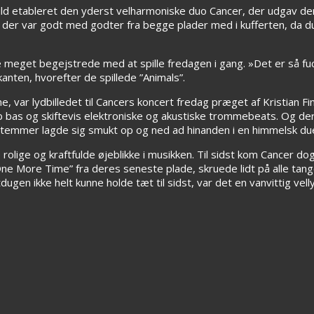
d etableret den yderst velharmoniske duo Cancer, der udgav dere
 der var godt med godter fra begge plader med i kufferten, da 
e meget begejstrede med at spille fredagen i gang. »Det er så fuck
anten, hvorefter de spillede ”Animals”.
var lydbilledet til Cancers koncert fredag præget af Kristian Fin
 bas og skiftevis elektroniske og akustiske trommebeats. Og derti
e stemmer lagde sig smukt op og ned ad hinanden i en himmelsk du
lige og kraftfulde øjeblikke i musikken. Til sidst kom Cancer dog
One More Time” fra deres seneste plade, skruede lidt på alle tan
gen ikke helt kunne holde tæt til sidst, var det en vanvittig vellyk