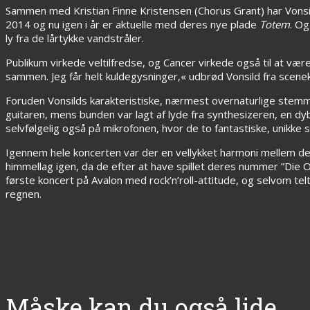
Sammen med Kristian Finne Kristensen (Chorus Grant) har Vonsil
2014 og nu igen i år er aktuelle med deres nye plade
Totem
. Og
ly fra de lårtykke vandstråler.
Publikum virkede veltilfredse, og Cancer virkede også til at vær
sammen. Jeg får helt kuldegysninger,« udbrød Vonsild fra scenek
Foruden Vonsilds karakteristiske, nærmest overnaturlige stemme, 
guitaren, mens bunden var lagt af lyde fra synthesizeren, en dyb
selvfølgelig også på mikrofonen, hvor de to fantastiske, unikk
Igennem hele koncerten var der en vellykket harmoni mellem de ro
himmellag igen, da de efter at have spillet deres nummer ”Die 
første koncert på Avalon med rock’n’roll-attitude, og selvom teltdu
regnen.
Måske kan du også lide