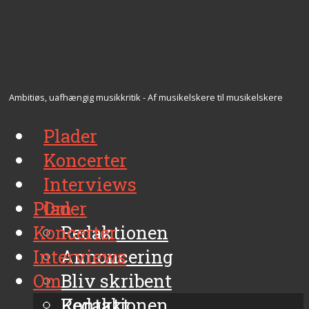
Ambitiøs, uafhængig musikkritik - Af musikelskere til musikelskere
Plader
Koncerter
Interviews
Plader
Om
Koncerter
Redaktionen
Interviews
Annoncering
Om
Bliv skribent
Kontakt
Redaktionen