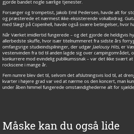
gjorde bandet nogle særlige tjenester.
Forsanger og trompetist, Jakob Emil Pedersen, havde alt for s
og præsterede et nærmest ikke-eksisterende vokalbidrag. Guit
med Slægt på Copenhell, havde også svære betingelser, hvor 
Når Værket imidlertid fungerede – og det gjorde de heldigvis hy
allerbedste skuffe, hvor især titelnummeret fra sidste års for
omfangsrige studieindspilninger, der udgør
Jaelousy Hits
, er Væ
vestenvinden fra tid til anden lagde sig over campingområdet, og
konkurrere mod evindelig publikumssnak – var det ikke svært at s
rockscene i mange år.
Fem numre blev det til, selvom det afslutningsvis lod til, at dren
kvarter i højere grad var ved at nærme os den koncert, man kunne
under åben himmel fungerede omstændighederne alt for sjælden
Måske kan du også lide