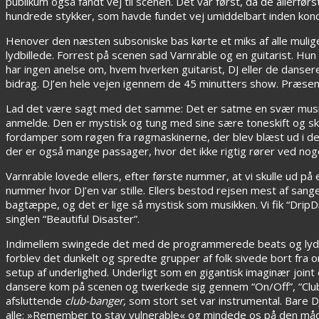
publikum også fandt vej til scenen. Det var først, da de allerfø
hundrede stykker, som havde fundet vej umiddelbart inden konc
Henover den næsten subsoniske bas kørte et miks af alle mulig
lydbillede. Forrest på scenen sad Varnrable og en guitarist. Hun
har ingen anelse om, hvem hverken guitarist, DJ eller de danser
bidrag. DJ’en hele vejen igennem de 45 minutters show. Præsent
Lad det være sagt med det samme: Det er satme en svær musi
anmelde. Den er mystisk og tung med sine sære toneskift og sk
fordamper som røgen fra røgmaskinerne, der blev blæst ud i de
der er også mange passager, hvor det ikke rigtig rører ved noge
Varnrable lovede ellers, efter første nummer, at vi skulle ud på
nummer hvor DJ’en var stille. Ellers bestod rejsen mest af san
bagtæppe, og det er lige så mystisk som musikken. Vi fik “DripDro
singlen “Beautiful Disaster”.
Indimellem swingede det med de programmerede beats og lyde og
forblev det dunkelt og spredte grupper af folk sivede bort fra
setup af underlighed. Underligt som en gigantisk imaginær joint
dansere kom på scenen og twerkede sig gennem “On/Off”, “Club 
afsluttende
club-banger,
som stort set var instrumental. Bare DJ
alle: »Remember to stay vulnerable« og mindede os på den måde