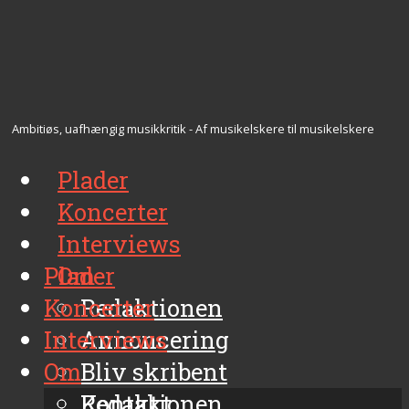
Ambitiøs, uafhængig musikkritik - Af musikelskere til musikelskere
Plader
Koncerter
Interviews
Plader
Om
Koncerter
Redaktionen
Interviews
Annoncering
Om
Bliv skribent
Kontakt
Redaktionen