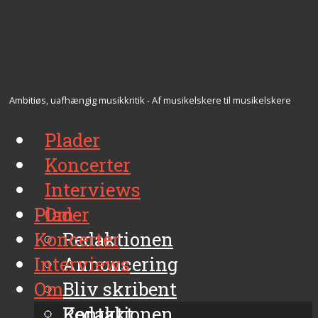
Ambitiøs, uafhængig musikkritik - Af musikelskere til musikelskere
Plader
Koncerter
Interviews
Plader
Om
Koncerter
Redaktionen
Interviews
Annoncering
Om
Bliv skribent
Kontakt
Redaktionen