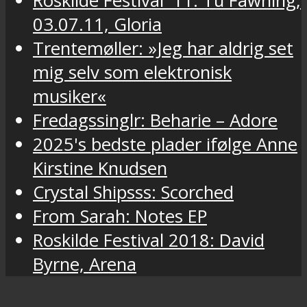
Roskilde Festival '11: Tu Fawning,
03.07.11, Gloria
Trentemøller: »Jeg har aldrig set
mig selv som elektronisk
musiker«
Fredagssinglr: Beharie – Adore
2025's bedste plader ifølge Anne
Kirstine Knudsen
Crystal Shipsss: Scorched
From Sarah: Notes EP
Roskilde Festival 2018: David
Byrne, Arena