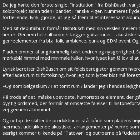
Da jeg hørte den første single, ”Institution,” fra BishBusch, var
soloprojekt siden tiden i bandet Franske Piger. Nummeret flyd
fortællende, lyrik, gjorde, at jeg så frem til et interessant album
Med sit debutalbum formår BishBusch med sin vekslen mellem ov
her er. Gennem hele albummet lægger guitartoner – akustiske s
genreelementer fra bl.a. folk, ambience, punk og EDM oveni. O
Pladen emmer af ungdommelig tvivl, undren og nysgerrighed. 
mørkeblå himmel med minimale huller, hvor lyset kan få lov til a
Lyrisk beretter BishBusch om sit følelsesregister gennem hverda
efterlades rum til fortolkning, hvor jeg som lytter blot må fore
»Og som bølgeskum / i et tomt rum / lander jeg i hendes lejlighe
På trods af det, måske ubevidste, humoristiske element, der går 
dygtig ordsmed, der formår at omsætte følelser til historiefort
vej gennem albummet.
Og netop de skiftende produktioner står både som pladens høj
nærmest udelukkende akustiske, arrangementer på numre som ”Mo
særligt kommer til kende på ”Tatovør” og outroerne på ”Udekat” 