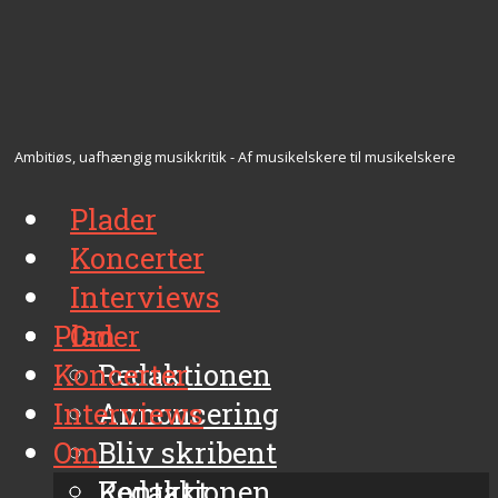
Ambitiøs, uafhængig musikkritik - Af musikelskere til musikelskere
Plader
Koncerter
Interviews
Plader
Om
Koncerter
Redaktionen
Interviews
Annoncering
Om
Bliv skribent
Kontakt
Redaktionen