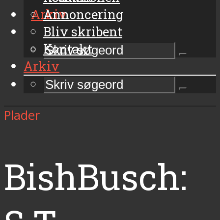
Arkiv
Annoncering
Bliv skribent
Kontakt
Arkiv
Plader
BishBusch: