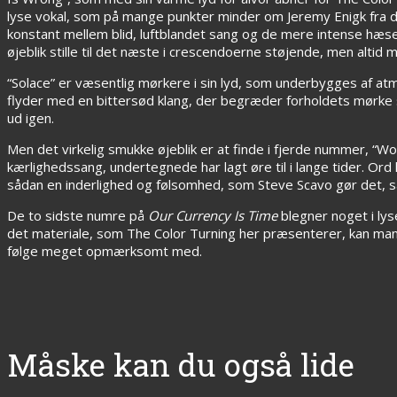
lyse vokal, som på mange punkter minder om Jeremy Enigk fra d
konstant mellem blid, luftblandet sang og de mere intense hæse
øjeblik stille til det næste i crescendoerne støjende, men altid 
“Solace” er væsentlig mørkere i sin lyd, som underbygges af a
flyder med en bittersød klang, der begræder forholdets mørke si
ud igen.
Men det virkelig smukke øjeblik er at finde i fjerde nummer, “
kærlighedssang, undertegnede har lagt øre til i lange tider. Ord 
sådan en inderlighed og følsomhed, som Steve Scavo gør det, s
De to sidste numre på
Our Currency Is Time
blegner noget i ly
det materiale, som The Color Turning her præsenterer, kan man all
følge meget opmærksomt med.
Måske kan du også lide