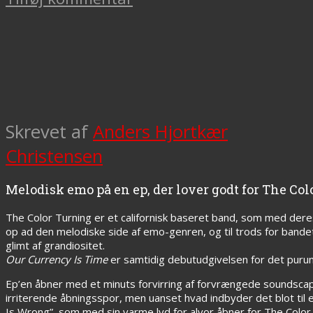
Skrevet af
Anders Hjortkær
Christensen
Melodisk emo på en ep, der lover godt for The C
The Color Turning er et californisk baseret band, som med der
op ad den melodiske side af emo-genren, og til trods for band
glimt af grandiositet.
Our Currency Is Time
er samtidig debutudgivelsen for det purun
Ep’en åbner med et minuts forvirring af forvrængede soundscap
irriterende åbningsspor, men uanset hvad indbyder det blot til e
Is Wrong”, som med sin varme lyd for alvor åbner for The Color