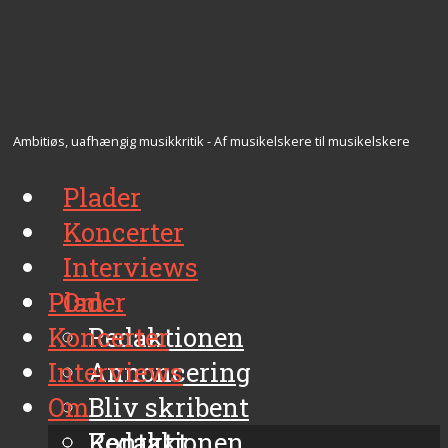
Ambitiøs, uafhængig musikkritik - Af musikelskere til musikelskere
Plader
Koncerter
Interviews
Plader
Om
Koncerter
Redaktionen
Interviews
Annoncering
Om
Bliv skribent
Kontakt
Redaktionen