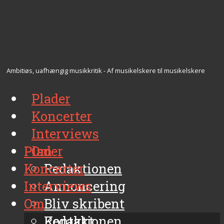
Ambitiøs, uafhængig musikkritik - Af musikelskere til musikelskere
Plader
Koncerter
Interviews
Plader
Om
Koncerter
Redaktionen
Interviews
Annoncering
Om
Bliv skribent
Kontakt
Redaktionen