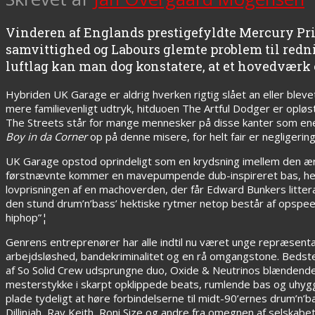
Vinderen af Englands prestigefyldte Mercury Prize,
samvittighed og Labours glemte problem til red
luftlag kan man dog konstatere, at et hovedværk 
Hybriden UK Garage er aldrig hverken rigtig slået an eller blevet
mere familievenligt udtryk, hitduoen The Artful Dodger er opløst,
The Streets står for mange mennesker på disse kanter som enest
Boy in da Corner
op på denne misere, for helt fair er negligering
UK Garage opstod oprindeligt som en krydsning imellem den ær
førstnævnte kommer en mavepumpende dub-inspireret bas, heft
lovprisningen af en machoverden, der får Edward Bunkers litterat
den stund drum’n’bass’ hektiske rytmer netop består af opspe
hiphop”¦
Genrens entreprenører har alle indtil nu været unge repræsenta
arbejdsløshed, bandekriminalitet og en rå omgangstone. Bedste 
af So Solid Crew udsprungne duo, Oxide & Neutrinos blændend
mesterstykke i skarpt opklippede beats, rumlende bas og uhyg
plade tydeligt at høre forbindelserne til midt-90’ernes drum’n’
Dillinjah, Ray Keith, Roni Size og andre fra omegnen af selskabe