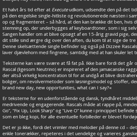
Et halvt års tid efter at
Execute
udkom, udsendte den på det tidsp
på den engelske single-hitliste og revolutionerede næsten i s
op og fragmenteret – så hård, at den kan brække dit ben, hvis 
stemning op, der underbygges af keyboardtoner, som i sig sel
Sangen handler om at blive opsøgt af en 15-årig gravid pige, der
dit stille sind ærgre dig over den aften, du kom til at sige de t
Denne skelsættende single befinder sig også på Dizzee Rasca
laver djævlehorn med fingrene, samtidig med at han skuler let tr
Teksterne kan være svære at få fat på. Ikke bare fordi det går
Rascal (ligesom Neutrino) er inspireret af den jamaicanske ragga
der altså virkelig koncentration til for at undgå at blive distr
boliger, om revolvermetoder som løsningsmodel og stoffer, der ø
brand new day, new opportunities, what can I say?«
Er teksterne for en udenforstående og dansk, tyndhåret middel
medrivende og engagerende. Rascals måde at rappe på, minder
Go”, “Fix Up, Look Sharp” og “Live O” kunne i princippet befind
som en bleg kopi, for alle eventuelle forbilleder er blevet ford
Det er jo ikke, fordi det vrimler med melodier på denne cd – det
enkle tonerækker, repeteres i det uendelige og varieres ganske l