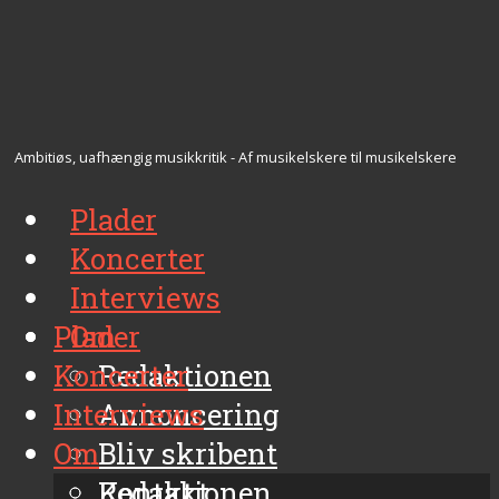
Ambitiøs, uafhængig musikkritik - Af musikelskere til musikelskere
Plader
Koncerter
Interviews
Plader
Om
Koncerter
Redaktionen
Interviews
Annoncering
Om
Bliv skribent
Kontakt
Redaktionen