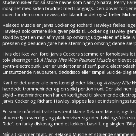
studiemusiker for så store navne som Nancy Sinatra, Perry Farel
indspillet med siden bruddet med Longpigs. Derudover fortjene
inden for den croon-revival, der blandt andet også tæller Micha
Relaxed Muscle er Jarvis Cocker og Richard Hawleys fælles lege
Hawleys solokarriere ikke giver plads til. Cocker og Hawley
skyld bygget en mur af mystik op omkring udgivelsen af både
A
pressen og desuden gøre hele stemningen omkring denne sær
Hvis det ikke var, fordi Jarvis Cockers stemme er forholdsvis l
tolv skæringer på
A Heavy Nite With Relaxed Muscle
er blevet c
synth-electropunk. Der er undertoner af surf, punk, electroclash 
Einstürtzende Neubauten, dødsdisco eller simpel Suicide-plagia
Kønt er det under alle omstændigheder ikke, og
A Heavy Nite W
hærdede trommehinder og en solid portion ironi. Der skal nemlig
skyld – medmindre man har en kærlighed til skramlende electro
Jarvis Cocker og Richard Hawley, slippes løs i et indspilningsst
En smule mådehold ville bestemt klæde Relaxed Muscle, også sel
at være lytteværdigt, og pladen viser sig uden tvivl også fra sin
Ride”, en funky diskosag med et lækkert basriff, og singlen “Bil
Når alt kommer til alt, er Relaxed Muscle et støjende sammensuri