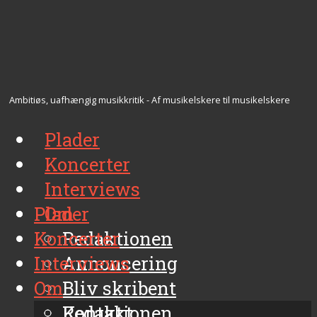
Ambitiøs, uafhængig musikkritik - Af musikelskere til musikelskere
Plader
Koncerter
Interviews
Plader
Om
Koncerter
Redaktionen
Interviews
Annoncering
Om
Bliv skribent
Kontakt
Redaktionen