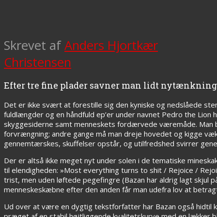
Skrevet af
Anders Hjortkær
Christensen
Efter tre fine plader savner man lidt nytænkning
Det er ikke svært at forestille sig den kyniske og nedslåede ste
fuldlængder og en håndfuld ep’er under navnet Pedro the Lion
skyggesiderne samt menneskets fordærvede væremåde. Man bliver n
forvrængning; andre gange må man dreje hovedet og kigge væk
gennemtærskes, skuffelser opstår, og utilfredshed svirrer gener
Der er altså ikke meget nyt under solen i de tematiske mineskak
til elendigheden: »Most everything turns to shit / Rejoice / Rej
trist, men uden løftede pegefingre (Bazan har aldrig lagt skjul
menneskeskæbne efter den anden får man udefra lov at betrag
Ud over at være en dygtig tekstforfatter har Bazan også hidti
præget af en stabil højtliggende kvalitetskurve med en lækker