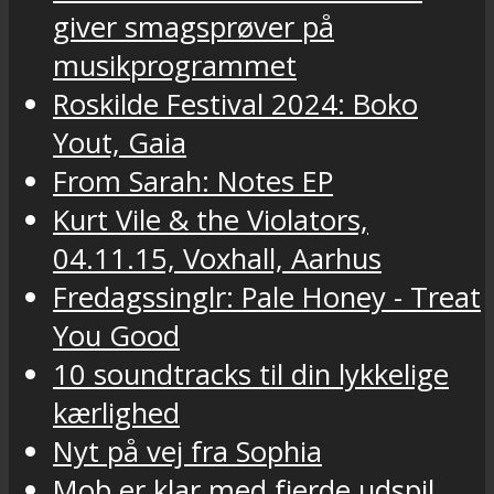
giver smagsprøver på
musikprogrammet
Roskilde Festival 2024: Boko
Yout, Gaia
From Sarah: Notes EP
Kurt Vile & the Violators,
04.11.15, Voxhall, Aarhus
Fredagssinglr: Pale Honey - Treat
You Good
10 soundtracks til din lykkelige
kærlighed
Nyt på vej fra Sophia
Mob er klar med fjerde udspil