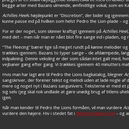
begge arter med Bazans ulmende, ømfindtlige vokal, som en Kasp
Achilles Heel
s højdepunkt er “Discretion”, der bider sig igenne
kunne passe ind på hvilken som helst Pedro the Lion-plade – og dé
For er der noget, som skinner kraftigt igennem på
Achilles Heel
med det – men når man er nået blot fire sange ind i pladen, og
“The Fleecing” bærer lige så meget rundt på kønne melodier o
trækkes igennem. Bazans to typer sange – de afdæmpede, lang
indpakning. Denne veksling er der som sådan intet galt med, hv
vejbaner gang efter gang. Vi trækkes igennem 40 minutters mate
Hvis man har lagt øre til Pedro the Lions bagkatalog, blegner
Ac
sangskriver, der forener tekst og melodi uden at lade nogle af 
mere og noget nyt i Bazans sangunivers. Teksterne er med et p
sig selv (jeg skal nok undlade at gøre unødig brug af titlens 
igen.
Når man kender til Pedro the Lions formåen, vil man vurdere
Ac
vurdere den højere. Hiv i stedet fat i
Winners Never Quit
– og a