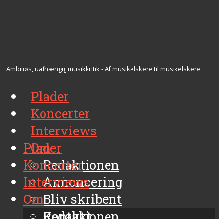
Ambitiøs, uafhængig musikkritik - Af musikelskere til musikelskere
Plader
Koncerter
Interviews
Plader
Om
Koncerter
Redaktionen
Interviews
Annoncering
Om
Bliv skribent
Kontakt
Redaktionen