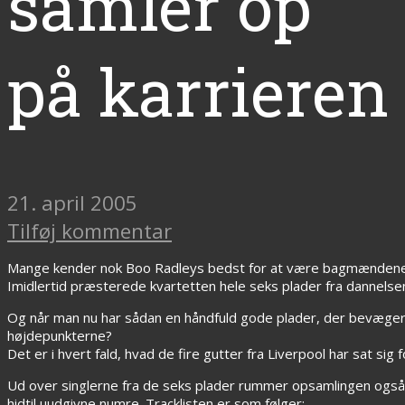
samler op
på karrieren
21. april 2005
Tilføj kommentar
Mange kender nok Boo Radleys bedst for at være bagmændene
Imidlertid præsterede kvartetten hele seks plader fra dannelse
Og når man nu har sådan en håndfuld gode plader, der bevæger si
højdepunkterne?
Det er i hvert fald, hvad de fire gutter fra Liverpool har sat si
Ud over singlerne fra de seks plader rummer opsamlingen også e
hidtil uudgivne numre. Tracklisten er som følger: