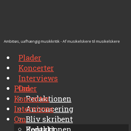
Ambitiøs, uafhængig musikkritik - Af musikelskere til musikelskere
Plader
Koncerter
Interviews
Plader
Om
Koncerter
Redaktionen
Interviews
Annoncering
Om
Bliv skribent
Kontakt
Redaktionen