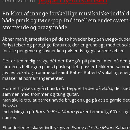
En klon af mange forskellige musikalske indfa
både punk og twee-pop. Ind imellem er det svært 
smittende og crazy måde.
Åbner man hjerneskallen på de to hoveder bag San Diego-duoen Bu
forlystelser og prægtige features, der er grundlagt med et so
for alle pengene og savner kun pølser, is og glaserede æbler.
Det er temmelig crazy, dét der foregår på pladen, men på den 
får deres helt egen plads i puslespillet, passer brikkerne sam
Joyces vokal og trommespil samt Rafter Roberts’ vokal og ener
masser af hornarrangementer.
Hornet trykkes også i bund, når tæppet falder på
Baba
, der sæ
sammen med trommer og tung guitar.
Man skulle tro, at parret havde brugt en uge på at se gamle de
Yes/No
.
Indledningen på
Born to Be a Motorcycle
er temmelig 60’er- og 
numre.
Et anderledes skævt indtryk giver
Funny Like the Moon
. Kabare