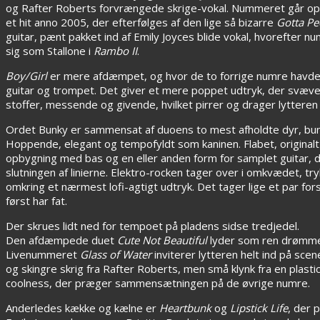
og Rafter Roberts forvrængede skrige-vokal. Nummeret går op og
et hit anno 2005, der efterfølges af den lige så bizarre
Gotta Pe
guitar, pænt pakket ind af Emily Joyces blide vokal, hvorefter 
sig som Stallone i
Rambo II
.
Boy/Girl
er mere afdæmpet, og hvor de to forrige numre havde 
guitar og trompet. Det giver et mere poppet udtryk, der svæve
stoffer, messende og givende, hvilket pirrer og drager lytteren h
Ordet Bunky er sammensat af duoens to mest afholdte dyr, bun
Hoppende, elegant og tempofyldt som kaninen. Flabet, origina
opbygning med bas og en eller anden form for samplet guitar, de
slutningen af linierne. Elektro-rocken tager over i omkvædet, tr
omkring et nærmest lofi-agtigt udtryk. Det tager lige et par for
først har fat.
Der skrues lidt ned for tempoet på pladens sidse tredjedel.
Den afdæmpede duet
Cute Not Beautiful
lyder som ren drømmend
Livenummeret
Glass of Water
inviterer lytteren helt ind på sce
og skingre skrig fra Rafter Roberts, men små klynk fra en plasti
coolness, der præger sammensætningen på de øvrige numre.
Anderledes kække og kælne er
Heartbunk
og
Lipstick Life
, der 