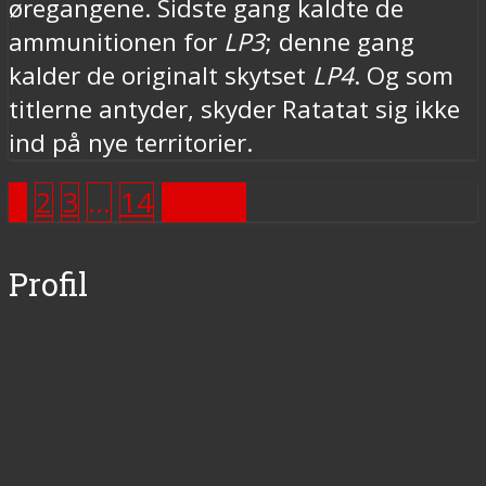
øregangene. Sidste gang kaldte de
ammunitionen for
LP3
; denne gang
kalder de originalt skytset
LP4
. Og som
titlerne antyder, skyder Ratatat sig ikke
ind på nye territorier.
1
2
3
…
14
Næste
Profil