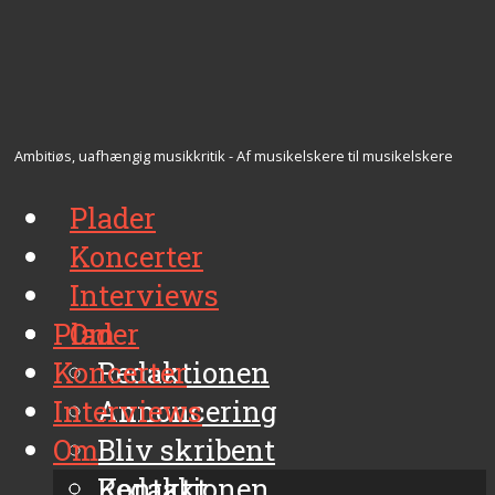
Ambitiøs, uafhængig musikkritik - Af musikelskere til musikelskere
Plader
Koncerter
Interviews
Plader
Om
Koncerter
Redaktionen
Interviews
Annoncering
Om
Bliv skribent
Kontakt
Redaktionen