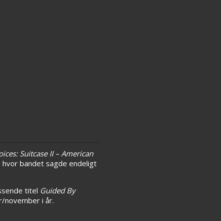
ices: Suitcase II – American
05 hvor bandet sagde endeligt
ssende titel
Guided By
r/november i år.