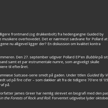
idligere frontmand (og drukkenbolt) fra hedengangne Guided by
ve musikere overhovedet. Det er nærmest sædvane for Pollard at
gene nu alligevel ligger der? En diskussion om kvalitet kontra
 sommeren. Den 27. september udgiver Pollard EP’en
Bubble
på sit
 band samt et par instrumentale numre, som angiveligt skulle
ere til efteråret.
lumniøse Suitcase-serie smidt på gaden. Under titlen
Guided By Vo
t ud på fire cd’er – som dækker alt fra de tidligere 70’ere til ’
af på.
orfatter James Greer har nemlig skrevet en biografi med den pa
in the Forests of Rock and Roll
. Forventet udgivelse lyder oktobe