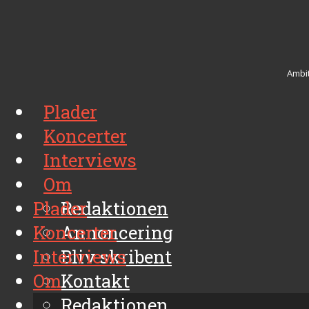
Ambit
Plader
Koncerter
Interviews
Om
Plader
Redaktionen
Koncerter
Annoncering
Interviews
Bliv skribent
Om
Kontakt
Arkiv
Redaktionen