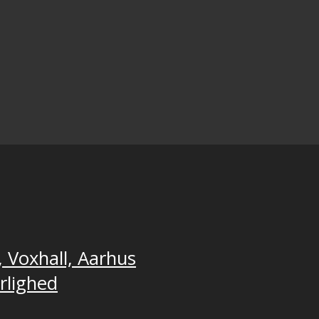
, Voxhall, Aarhus
ærlighed