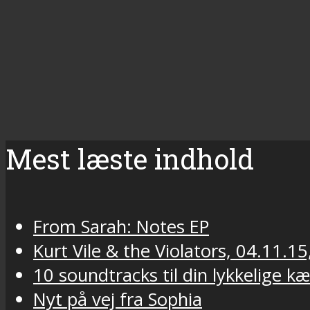
Mest læste indhold
From Sarah: Notes EP
Kurt Vile & the Violators, 04.11.15
10 soundtracks til din lykkelige k
Nyt på vej fra Sophia