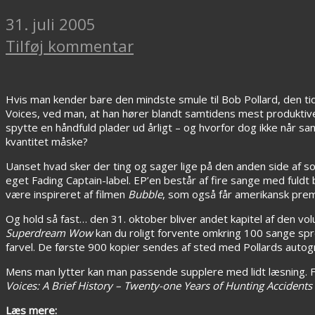
31. juli 2005
Tilføj kommentar
Hvis man kender bare den mindste smule til Bob Pollard, den t
Voices, ved man, at han hører blandt samtidens mest produkti
spytte en håndfuld plader ud årligt – og hvorfor dog ikke når san
kvantitet måske?
Uanset hvad sker der ting og sager lige på den anden side af
eget Fading Captain-label. EP’en består af fire sange med fuldt
være inspireret af filmen
Bubble
, som også får amerikansk premi
Og hold så fast… den 31. oktober bliver andet kapitel af den vo
Superdream Wow
kan du roligt forvente omkring 100 sange spred
farvel. De første 900 kopier sendes af sted med Pollards autogr
Mens man lytter kan man passende supplere med lidt læsning. F
Voices: A Brief History – Twenty-one Years of Hunting Accidents 
Læs mere: