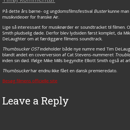
På dette års børne- og ungdomsfilmsfestival
Buster
kunne man 
musikvideoer for franske Air.
Lige så interessant for musiknørder er soundtracket til filmen. 
Smith pludselig døde. Derfor blev lydsiden først komplet, da Mik
DeLaughter om at færdiggøre filmens soundtrack.
Thumbsucker OST
indeholder både nye numre med Tim DeLaught
blandt andet en coverversion af Cat Stevens-nummeret
Troubl
inden sin død. Ifølge Mike Mills begyndte Elliott Smith også at 
Thumbsucker
har endnu ikke fået en dansk premieredato.
Besøg filmens officielle site
Leave a Reply