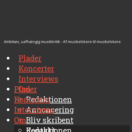
Ambitiøs, uafhængig musikkritik - Af musikelskere til musikelskere
Plader
Koncerter
Interviews
Plader
Om
Koncerter
Redaktionen
Interviews
Annoncering
Om
Bliv skribent
Kontakt
Redaktionen