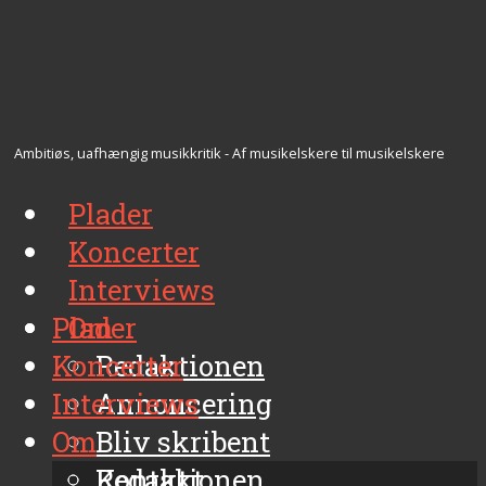
Ambitiøs, uafhængig musikkritik - Af musikelskere til musikelskere
Plader
Koncerter
Interviews
Plader
Om
Koncerter
Redaktionen
Interviews
Annoncering
Om
Bliv skribent
Kontakt
Redaktionen