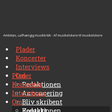
Ambitiøs, uafhængig musikkritik - Af musikelskere til musikelskere
Plader
Koncerter
Interviews
Plader
Om
Koncerter
Redaktionen
Interviews
Annoncering
Om
Bliv skribent
Kontakt
Redaktionen