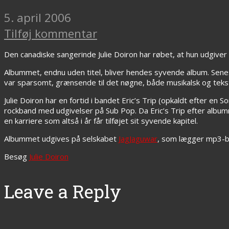
5. april 2006
Tilføj kommentar
Den canadiske sangerinde Julie Doiron har røbet, at hun udgiver 
Albummet, endnu uden titel, bliver hendes syvende album. Sen
var sparsomt, grænsende til det nøgne, både musikalsk og tek
Julie Doiron har en fortid i bandet Eric’s Trip (opkaldt efter en 
rockband med udgivelser på Sub Pop. Da Eric’s Trip efter alb
en karriere som altså i år får tilføjet sit syvende kapitel.
Albummet udgives på selskabet
JagJaguwar
, som lægger mp3-bi
Besøg
Julie Doiron
Leave a Reply