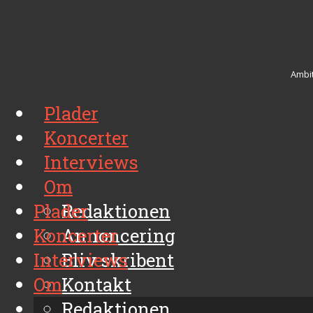
Ambit
Plader
Koncerter
Interviews
Om
Plader
Redaktionen
Koncerter
Annoncering
Interviews
Bliv skribent
Om
Kontakt
Arkiv
Redaktionen