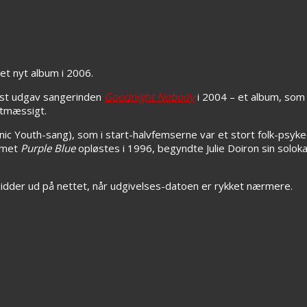
et nyt album i 2006.
est udgav sangerinden
Goodnight Nobody
i 2004 – et album, som
stmæssigt.
Sonic Youth-sang), som i start-halvfemserne var et stort folk-psyke
ummet
Purple Blue
opløstes i 1996, begyndte Julie Doiron sin soloka
dder ud på nettet, når udgivelses-datoen er rykket nærmere.