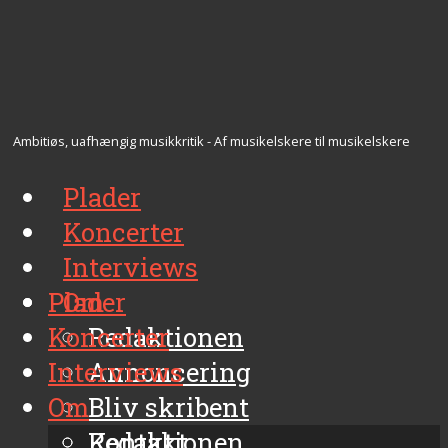
Ambitiøs, uafhængig musikkritik - Af musikelskere til musikelskere
Plader
Koncerter
Interviews
Plader
Om
Koncerter
Redaktionen
Interviews
Annoncering
Om
Bliv skribent
Kontakt
Redaktionen