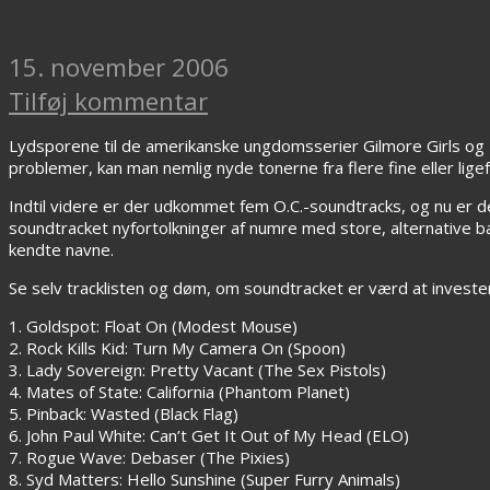
15. november 2006
Tilføj kommentar
Lydsporene til de amerikanske ungdomsserier Gilmore Girls og
problemer, kan man nemlig nyde tonerne fra flere fine eller lig
Indtil videre er der udkommet fem O.C.-soundtracks, og nu er d
soundtracket nyfortolkninger af numre med store, alternative b
kendte navne.
Se selv tracklisten og døm, om soundtracket er værd at invest
1. Goldspot: Float On (Modest Mouse)
2. Rock Kills Kid: Turn My Camera On (Spoon)
3. Lady Sovereign: Pretty Vacant (The Sex Pistols)
4. Mates of State: California (Phantom Planet)
5. Pinback: Wasted (Black Flag)
6. John Paul White: Can’t Get It Out of My Head (ELO)
7. Rogue Wave: Debaser (The Pixies)
8. Syd Matters: Hello Sunshine (Super Furry Animals)