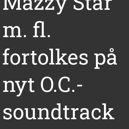
Mazzy Star
m. fl.
fortolkes på
nyt O.C.-
soundtrack