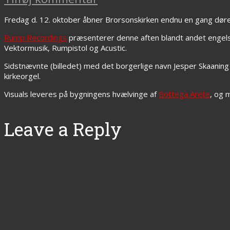
Fredag d. 12. oktober åbner Brorsonskirken endnu en gang døren
Rump Recordings
præsenterer denne aften blandt andet engelsk
Vektormusik, Rumpistol og Acustic.
Sidstnævnte (billedet) med det borgerlige navn Jesper Skaaning 
kirkeorgel.
Visuals leveres på bygningens hvælvinge af
Bottega Arete
, og 
Leave a Reply