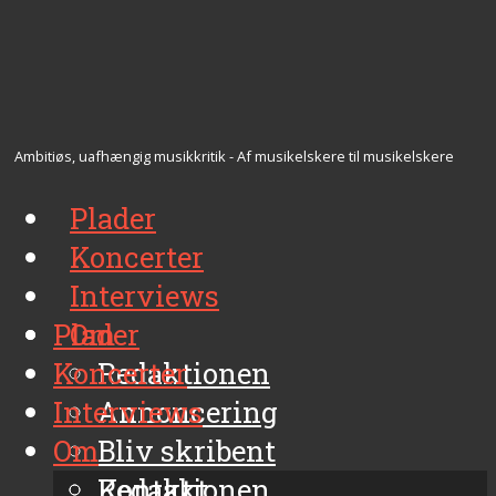
Ambitiøs, uafhængig musikkritik - Af musikelskere til musikelskere
Plader
Koncerter
Interviews
Plader
Om
Koncerter
Redaktionen
Interviews
Annoncering
Om
Bliv skribent
Kontakt
Redaktionen