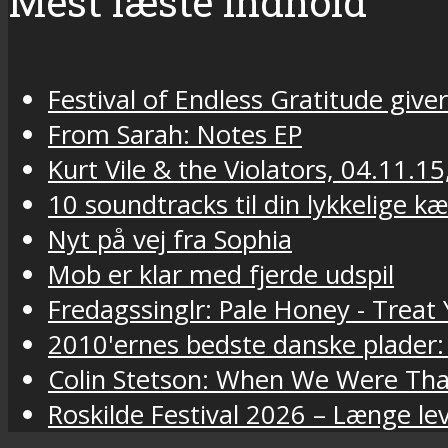
Mest læste indhold
Festival of Endless Gratitude gi
From Sarah: Notes EP
Kurt Vile & the Violators, 04.11.15
10 soundtracks til din lykkelige k
Nyt på vej fra Sophia
Mob er klar med fjerde udspil
Fredagssinglr: Pale Honey - Trea
2010'ernes bedste danske plader:
Colin Stetson: When We Were Tha
Roskilde Festival 2026 – Længe lev