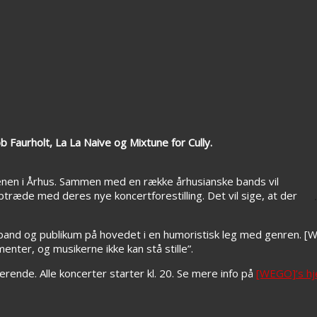
Faurholt, La La Naive og Mixtune for Cully.
cenen i Århus. Sammen med en række århusianske bands vil
træde med deres nye koncertforestilling. Det vil sige, at der
e band og publikum på hovedet i en humoristisk leg med genren. 
enter, og musikerne ikke kan stå stille”.
derende. Alle koncerter starter kl. 20. Se mere info på
[WEGO]’s h