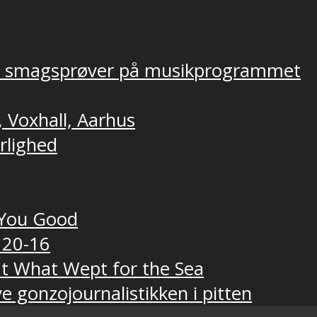
ver smagsprøver på musikprogrammet
, Voxhall, Aarhus
ærlighed
t You Good
 20-16
t What Wept for the Sea
e gonzojournalistikken i pitten