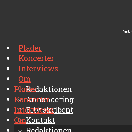
Ambit
Plader
Koncerter
Interviews
Om
Plader
Redaktionen
Koncerter
Annoncering
Interviews
Bliv skribent
Om
Kontakt
Arkiv
Redaktionen