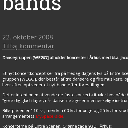
bands
22. oktober 2008
Tilføj kommentar
Dansegruppen [WEGO] afholder koncerter i Århus med bl.a. Jacob 
Et nyt koncertkoncept ser fra på fredag dagens lys på Entré S
gruppen [WEGO], der består af tre dansere og fire musikere, op
hver aften optræder et nyt band efter forestillingen.
Det er intentionen at vende de faste koncert-ritualer hos båd
“gøre dig glad i låget, når danserne agerer menneskelige instrum
Billetprisen er 110 kr., men kun 60 kr. for unge og 55 kr. for stu
arrangementets
MySpace-side
.
Koncerterne på Entré Scenen, Grønnegade 93D i Århus: